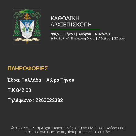
ΠΛΗΡΟΦΟΡΊΕΣ
Έδρα: Παλλάδα – Χώρα Τήνου
Τ.Κ 842 00
Τηλέφωνο : 2283022382
©2022 Καθολική Αρχιεπισκοπή Νάξου-Τήνου-Μυκόνου-Άνδρου και
Μητρόπολη παντός Αιγαίου | Επίσημη Ιστοσελίδα