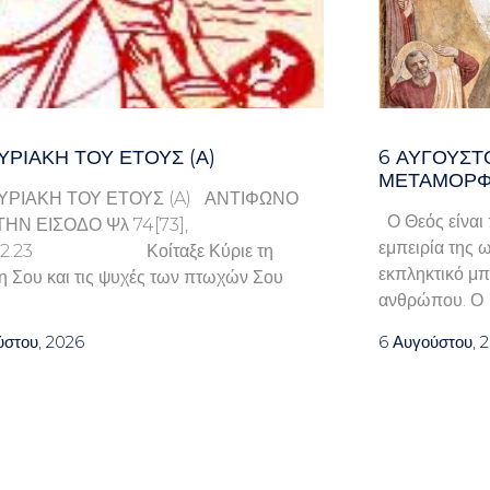
ΥΡΙΑΚΉ ΤΟΥ ΈΤΟΥΣ (Α)
6 ΑΥΓΟΥΣΤ
ΜΕΤΑΜΟΡΦ
ΥΡΙΑΚΗ ΤΟΥ ΕΤΟΥΣ (A) ΑΝΤΙΦΩΝΟ
Ο Θεός είναι 
ΤΗΝ ΕΙΣΟΔΟ Ψλ 74[73],
εμπειρία της ω
9.22.23 Κοίταξε Κύριε τη
εκπληκτικό μπ
η Σου και τις ψυχές των πτωχών Σου
ανθρώπου. Ο
ύστου, 2026
6 Αυγούστου, 