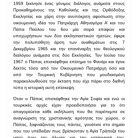
1959 ξεκίνησε ένας γόνιμος διάλογος ανάμεσα στους
Προκαθημένους της Καθολικής και της Ορθόδοξης
Εκκλησίας και χάρη στην ανυπόκριτη αφοσίωση στην
οικουμενική ιδέα του Πατριάρχη Αθηναγόρα Α’ και του
Πάπα Παύλου του 6ου μία σειρά επαφών και
υποχωρήσεων των δύο εκκλησιαστικών ηγετών, έφερε
την πολυπόθητη άρση των αναθεμάτων στις 7
Δεκεμβρίου 1965 και την επανέναρξη του θεολογικού
διαλόγου ανάμεσα στις δύο Εκκλησίες. Τον Ιούλιο του
1967 ο Πάπας επισκέφθηκε επίσημα το Φανάρι και έγινε
δεκτός τόσο από τον Οικουμενικό Πατριάρχη όσο και
από την Τουρκική Κυβέρνηση που μουδιασμένη
παρακολουθούσε την έκταση που είχε πάρει στο διεθνή
τύπο η ιστορική αυτή επίσκεψη.
Όταν ο Πάπας επισκέφθηκε την Αγία Σοφία και ενώ οι
τουρκικές αρχές είχαν προειδοποιήσει για το ότι
απαγορεύεται κάθε εκδήλωση που θα παρέπεμπε σε
αναγνώριση της χριστιανικής ιερότητας του χώρου, ο
Πάπας, ξαφνιάζοντας τους πάντες, γονάτισε στο σημείο
που του υπέδειξαν πως βρίσκονταν η Αγία Τράπεζα του
ναού πριν την άλωση και την κατάργησή του.