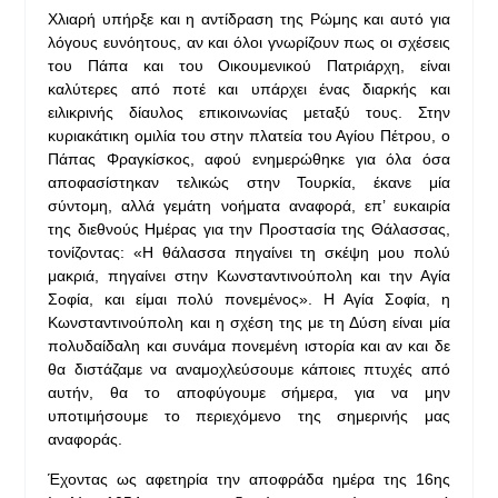
Χλιαρή υπήρξε και η αντίδραση της Ρώμης και αυτό για
λόγους ευνόητους, αν και όλοι γνωρίζουν πως οι σχέσεις
του Πάπα και του Οικουμενικού Πατριάρχη, είναι
καλύτερες από ποτέ και υπάρχει ένας διαρκής και
ειλικρινής δίαυλος επικοινωνίας μεταξύ τους. Στην
κυριακάτικη ομιλία του στην πλατεία του Αγίου Πέτρου, ο
Πάπας Φραγκίσκος, αφού ενημερώθηκε για όλα όσα
αποφασίστηκαν τελικώς στην Τουρκία, έκανε μία
σύντομη, αλλά γεμάτη νοήματα αναφορά, επ’ ευκαιρία
της διεθνούς Ημέρας για την Προστασία της Θάλασσας,
τονίζοντας: «H θάλασσα πηγαίνει τη σκέψη μου πολύ
μακριά, πηγαίνει στην Κωνσταντινούπολη και την Αγία
Σοφία, και είμαι πολύ πονεμένος». Η Αγία Σοφία, η
Κωνσταντινούπολη και η σχέση της με τη Δύση είναι μία
πολυδαίδαλη και συνάμα πονεμένη ιστορία και αν και δε
θα διστάζαμε να αναμοχλεύσουμε κάποιες πτυχές από
αυτήν, θα το αποφύγουμε σήμερα, για να μην
υποτιμήσουμε το περιεχόμενο της σημερινής μας
αναφοράς.
Έχοντας ως αφετηρία την αποφράδα ημέρα της 16ης