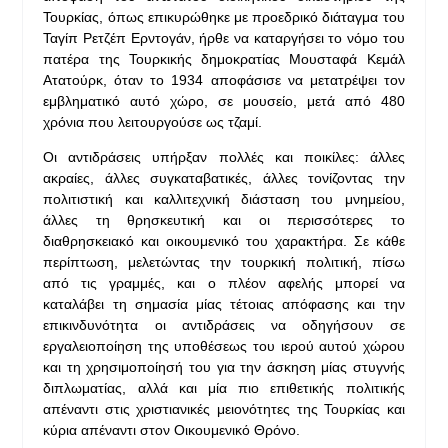
Τουρκίας, όπως επικυρώθηκε με προεδρικό διάταγμα του
Ταγίπ Ρετζέπ Ερντογάν, ήρθε να καταργήσει το νόμο του
πατέρα της Τουρκικής δημοκρατίας Μουσταφά Κεμάλ
Ατατούρκ, όταν το 1934 αποφάσισε να μετατρέψει τον
εμβληματικό αυτό χώρο, σε μουσείο, μετά από 480
χρόνια που λειτουργούσε ως τζαμί.
Οι αντιδράσεις υπήρξαν πολλές και ποικίλες: άλλες
ακραίες, άλλες συγκαταβατικές, άλλες τονίζοντας την
πολιτιστική και καλλιτεχνική διάσταση του μνημείου,
άλλες τη θρησκευτική και οι περισσότερες το
διαθρησκειακό και οικουμενικό του χαρακτήρα. Σε κάθε
περίπτωση, μελετώντας την τουρκική πολιτική, πίσω
από τις γραμμές, και ο πλέον αφελής μπορεί να
καταλάβει τη σημασία μίας τέτοιας απόφασης και την
επικινδυνότητα οι αντιδράσεις να οδηγήσουν σε
εργαλειοποίηση της υποθέσεως του ιερού αυτού χώρου
και τη χρησιμοποίησή του για την άσκηση μίας στυγνής
διπλωματίας, αλλά και μία πιο επιθετικής πολιτικής
απέναντι στις χριστιανικές μειονότητες της Τουρκίας και
κύρια απέναντι στον Οικουμενικό Θρόνο.