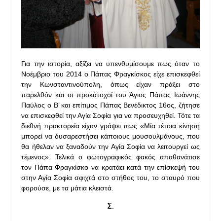
Για την ιστορία, αξίζει να υπενθυμίσουμε πως όταν το
Νοέμβριο του 2014 ο Πάπας Φραγκίσκος είχε επισκεφθεί
την Κωνσταντινούπολη, όπως είχαν πράξει στο
παρελθόν και οι προκάτοχοί του Άγιος Πάπας Ιωάννης
Παύλος ο Β’ και επίτιμος Πάπας Βενέδικτος 16ος, ζήτησε
να επισκεφθεί την Αγία Σοφία για να προσευχηθεί. Τότε τα
διεθνή πρακτορεία είχαν γράψει πως «Μία τέτοια κίνηση
μπορεί να δυσαρεστήσει κάποιους μουσουλμάνους, που
θα ήθελαν να ξαναδούν την Αγία Σοφία να λειτουργεί ως
τέμενος». Τελικά ο φωτογραφικός φακός απαθανάτισε
τον Πάπα Φραγκίσκο να κρατάει κατά την επίσκεψή του
στην Αγία Σοφία σφιχτά στο στήθος του, το σταυρό που
φορούσε, με τα μάτια κλειστά.
Σ.