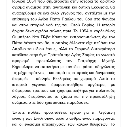
Ιουλίου 1054 που σηματοδοτεί στην ιστορία το οριστικό
σχίσμα ανάμεσα στην ανατολική και δυτική Εκκλησία, θα
αναφερθούμε σε ένα άλλο γεγονός που σχετίζεται με την
επίσκεψη του Αγίου Πάπα Παύλου του 6ου στο Φανάρι
και στον ιστορικό ναό της του Θεού Σοφίας. Η ιστορία
άρχισε δέκα σχεδόν αιώνες πριν. Το 1054 ο καρδινάλιος
Ουμπέρτο Ντα Σίλβα Κάντιντα, εκπροσωπώντας όχι τον
Πάπα Λέοντα τον 9ο, ο οποίος άλλωστε είχε πεθάνει τον
Απρίλιο του ίδιου έτους, αλλά το Γερμανό Αυτοκράτορα
κατέθεσε στην Αγία Τράπεζα της Αγίας Σοφίας το γνωστό
αφορισμό, προκαλώντας τον Πατριάρχη Μιχαήλ
Κηρουλάριο να απαντήσει με τον ίδιο τρόπο, οδηγώντας
τις μέχρι πρότινος – και παρά τις ιστορικές και δογματικές
διαφορές – αδελφές Εκκλησίες σε χωρισμό. Αυτό το
ιστορικό γεγονός δραματοποιήθηκε αργότερα, με
διάφορους τρόπους και χρησιμοποιήθηκε για πολιτικούς
λόγους, διευρύνοντας το χάσμα και την προκατάληψη
ανάμεσα στις δύο χριστιανικές παραδόσεις.
Έκτοτε πολλές προσπάθειες έγιναν για τη λεγόμενη
ένωση των Εκκλησιών, αλλά ο ανθρώπινος παράγοντας
και οι εγωισμοί υπερίσχυσαν των καλών θελήσεων. Το