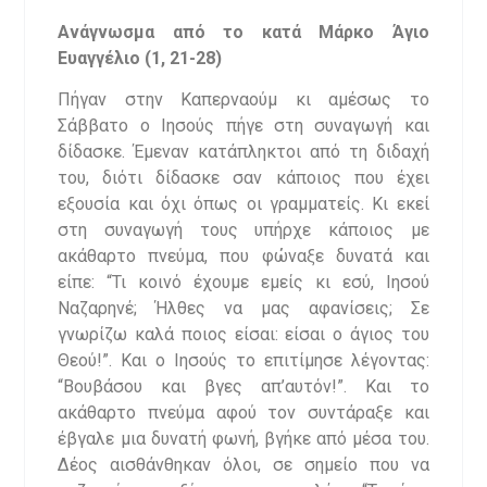
Ανάγνωσμα από το κατά Μάρκο Άγιο
Ευαγγέλιο (
1, 21-28)
Πήγαν στην Καπερναούμ κι αμέσως το
Σάββατο ο Ιησούς πήγε στη συναγωγή και
δίδασκε. Έμεναν κατάπληκτοι από τη διδαχή
του, διότι δίδασκε σαν κάποιος που έχει
εξουσία και όχι όπως οι γραμματείς. Κι εκεί
στη συναγωγή τους υπήρχε κάποιος με
ακάθαρτο πνεύμα, που φώναξε δυνατά και
είπε: “Τι κοινό έχουμε εμείς κι εσύ, Ιησού
Ναζαρηνέ; Ήλθες να μας αφανίσεις; Σε
γνωρίζω καλά ποιος είσαι: είσαι ο άγιος του
Θεού!”. Και ο Ιησούς το επιτίμησε λέγοντας:
“Βουβάσου και βγες απ’αυτόν!”. Και το
ακάθαρτο πνεύμα αφού τον συντάραξε και
έβγαλε μια δυνατή φωνή, βγήκε από μέσα του.
Δέος αισθάνθηκαν όλοι, σε σημείο που να