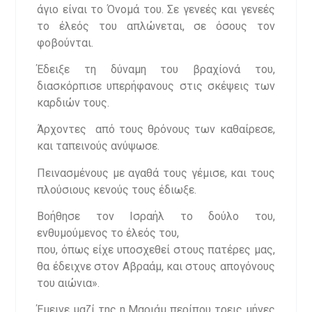
άγιο είναι το Όνομά του. Σε γενεές και γενεές
το έλεός του απλώνεται, σε όσους τον
φοβούνται.
Έδειξε τη δύναμη του βραχίονά του,
διασκόρπισε υπερήφανους στις σκέψεις των
καρδιών τους.
Άρχοντες από τους θρόνους των καθαίρεσε,
και ταπεινούς ανύψωσε.
Πεινασμένους με αγαθά τους γέμισε, και τους
πλούσιους κενούς τους έδιωξε.
Βοήθησε τον Ισραήλ το δούλο του,
ενθυμούμενος το έλεός του,
που, όπως είχε υποσχεθεί στους πατέρες μας,
θα έδειχνε στον Αβραάμ, και στους απογόνους
του αιώνια».
Έμεινε μαζί της η Μαριάμ περίπου τρεις μήνες