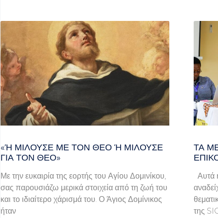
«Ή ΜΙΛΟΎΣΕ ΜΕ ΤΟΝ ΘΕΌ Ή ΜΙΛΟΎΣΕ ΓΙ
ΤΑ Μ
Α ΤΟΝ ΘΕΌ»
ΕΠΙΚ
Με την ευκαιρία της εορτής του Αγίου Δομινίκου,
Αυτά ή
σας παρουσιάζω μερικά στοιχεία από τη ζωή του
αναδεί
και το ιδιαίτερο χάρισμά του. Ο Άγιος Δομίνικος
θεματι
ήταν
της SI