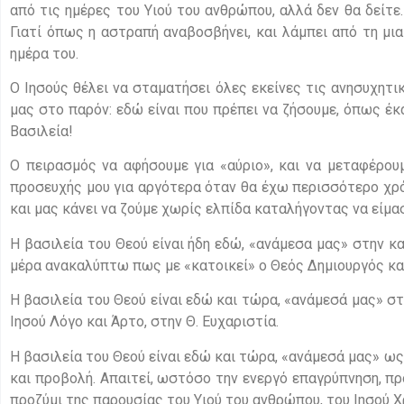
από τις ημέρες του Υιού του ανθρώπου, αλλά δεν θα δείτε. 
Γιατί όπως η αστραπή αναβοσβήνει, και λάμπει από τη μια
ημέρα του.
Ο Ιησούς θέλει να σταματήσει όλες εκείνες τις ανησυχητι
μας στο παρόν: εδώ είναι που πρέπει να ζήσουμε, όπως έκαν
Βασιλεία!
Ο πειρασμός να αφήσουμε για «αύριο», και να μεταφέρο
προσευχής μου για αργότερα όταν θα έχω περισσότερο χρό
και μας κάνει να ζούμε χωρίς ελπίδα καταλήγοντας να είμα
Η βασιλεία του Θεού είναι ήδη εδώ, «ανάμεσα μας» στην 
μέρα ανακαλύπτω πως με «κατοικεί» ο Θεός Δημιουργός και
Η βασιλεία του Θεού είναι εδώ και τώρα, «ανάμεσά μας» σ
Ιησού Λόγο και Άρτο, στην Θ. Ευχαριστία.
Η βασιλεία του Θεού είναι εδώ και τώρα, «ανάμεσά μας» ως
και προβολή. Απαιτεί, ωστόσο την ενεργό επαγρύπνηση, πρ
προζύμι της παρουσίας του Υιού του ανθρώπου, του Ιησού Χ