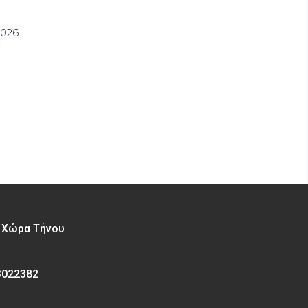
2026
– Χώρα Τήνου
3022382