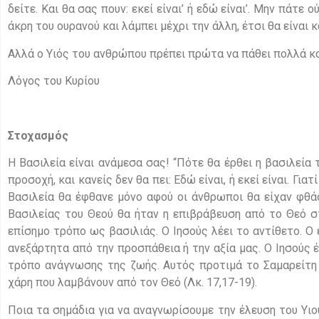
δείτε. Και θα σας πουν: εκεί είναι’ ή εδώ είναι’. Μην πάτ
άκρη του ουρανού και λάμπει μέχρι την άλλη, έτσι θα είναι 
Αλλά ο Υιός του ανθρώπου πρέπει πρώτα να πάθει πολλά και
Λόγος του Κυρίου
Στοχασμός
Η Βασιλεία είναι ανάμεσα σας! “Πότε θα έρθει η βασιλεία 
προσοχή, και κανείς δεν θα πει: Εδώ είναι, ή εκεί είναι. Για
Βασιλεία θα έφθανε μόνο αφού οι άνθρωποι θα είχαν φθάσ
Βασιλείας του Θεού θα ήταν η επιβράβευση από το Θεό 
επίσημο τρόπο ως βασιλιάς. Ο Ιησούς λέει το αντίθετο. Ο 
ανεξάρτητα από την προσπάθεια ή την αξία μας. Ο Ιησούς
τρόπο ανάγνωσης της ζωής. Αυτός προτιμά το Σαμαρείτη 
χάρη που λαμβάνουν από τον Θεό (Λκ. 17,17-19).
Ποια τα σημάδια για να αναγνωρίσουμε την έλευση του Υιο