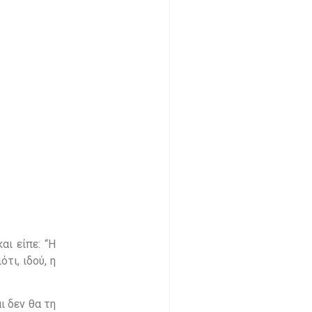
αι είπε: “Η
τι, ιδού, η
ι δεν θα τη