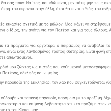
Θα σας πουν: Να ‘τος, και εδώ είναι, μην πάτε, μην τους ακ
 άκρη του ουρανού στην άλλη, έτσι θα είναι ο Υιός του αν
κές εικασίες σχετικά με το μέλλον. Μας κάνει να στρέψουμ
ε ο ίδιος, την αγάπη για τον Πατέρα και για τους άλλους. Α
υμε τα πράγματα για αργότερα, ο πειρασμός να αναβάλω το
νο, είναι ένας λανθασμένος τρόπος σωτηρίας. Είναι φυγή α
στε απελπισμένοι,.
καρδιά μου ζώντας ως πιστός που καθημερινά μεταστρέφομαι
 Πατέρας, αδελφός και νυμφίος.
την παρουσία της Εκκλησίας, τον λαό που συγκεντρώνεται γ
 αθόρυβη και ταπεινή παρουσία, παρόμοια με το προζύμη: δίχ
οσκαρτερία και επίμονη βεβαιότητα ότι «το προζύμη στον κ
ριστό του Κύριου μας.