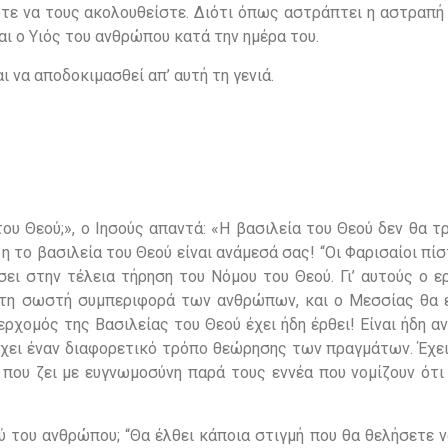
ε ούτε να τους ακολουθείστε. Διότι όπως αστράπτει η αστραπή 
και ο Υιός του ανθρώπου κατά την ημέρα του.
 να αποδοκιμασθεί απ’ αυτή τη γενιά.
του Θεού;», ο Ιησούς απαντά: «Η βασιλεία του Θεού δεν θα τ
τί η το βασιλεία του Θεού είναι ανάμεσά σας! “Οι Φαρισαίοι πί
ει στην τέλεια τήρηση του Νόμου του Θεού. Γι’ αυτούς ο ε
στη σωστή συμπεριφορά των ανθρώπων, και ο Μεσσίας θα 
ερχομός της Βασιλείας του Θεού έχει ήδη έρθει! Είναι ήδη α
 έχει έναν διαφορετικό τρόπο θεώρησης των πραγμάτων. Έχε
που ζει με ευγνωμοσύνη παρά τους εννέα που νομίζουν ότι 
ύ του ανθρώπου; “Θα έλθει κάποια στιγμή που θα θελήσετε ν