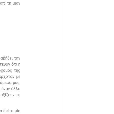
απ’ τη μιαν
ραβήξει την
στευαν ότι η
ρχομός της
ερχόταν με
νάμεσα μας,
ι έναν άλλο
αξίζουν τη
α δείτε μία