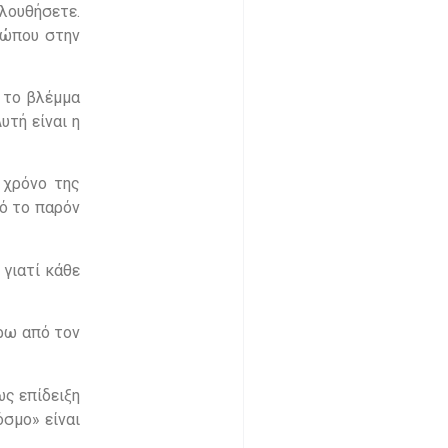
ολουθήσετε.
θρώπου στην
ε το βλέμμα
υτή είναι η
 χρόνο της
πό το παρόν
 γιατί κάθε
ύρω από τον
ως επίδειξη
όσμο» είναι