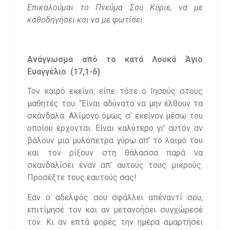
Επικαλούμαι το Πνεύμα Σου Κύριε, να με
καθοδηγήσει και να με φωτίσει.
Ανάγνωσμα από το κατά Λουκά Άγιο
Ευαγγέλιο (17,1-6)
Τον καιρό εκείνο, είπε τότε ο Ιησούς στους
μαθητές του: “Είναι αδύνατο να μην έλθουν τα
σκάνδαλα. Αλίμονο όμως σ’ εκείνον μέσω του
οποίου έρχονται. Είναι καλύτερο γι’ αυτόν αν
βάλουν μια μυλόπετρα γύρω απ’ το λαιμό του
και τον ρίξουν στη θάλασσα παρά να
σκανδαλίσει έναν απ’ αυτούς τους μικρούς.
Προσέξτε τους εαυτούς σας!
Εάν ο αδελφός σου σφάλλει απέναντί σου,
επιτίμησέ τον και αν μετανοήσει συγχώρεσέ
τον. Κι αν επτά φορές την ημέρα αμαρτήσει