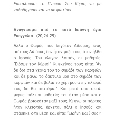
Επικαλούμαι το Πνεύμα Σου Κύριε, να με
καθοδηγήσει και να με φωτίσει.
Ανάγνωσμα από το κατά Ιωάννη άγιο
Ευαγγέλιο (20,24-29)
Αλλά ο Θωμάς που λεγόταν Δίδυμος, ένας
απ’τους Δώδεκα, δεν ήταν μαζί τους όταν ήλθε
ο Ιησούς. Του έλεγαν, λοιπόν, οι μαθητές:
“Είδαμε τον Κύριο!” Κι εκείνος τους είπε: “Αν
δε δω στα χέρια του το σημάδι των καρφιών
και δε βάλω το δάκτυλό μου στο σημάδι των
καρφιών και δε βάλω το χέρι μου στην πλευρά
του, δε θα πιστέψω”. Και μετά από οκτώ
μέρες, πάλι οι μαθητές του ήταν μέσα και ο
Θωμάς βρισκόταν μαζί τους. Κι ενώ οι πόρτες
ήταν κλειστές, έρχεται πάλι ο Ιησούς και
στάθηκε στη μέση και είπε: “Ειρήνη μαζί σας!”