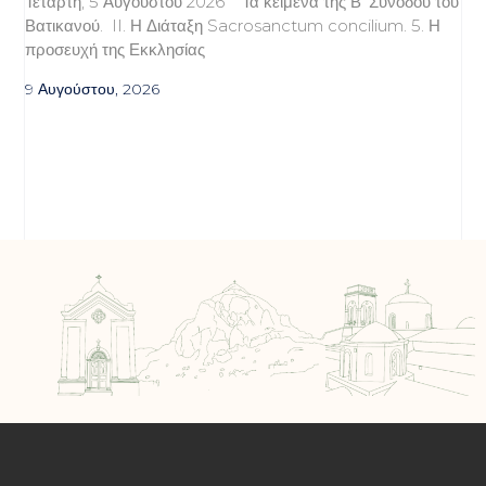
Τετάρτη, 5 Αυγούστου 2026 Τα κείμενα της Β’ Συνόδου του
Βατικανού. II. Η Διάταξη Sacrosanctum concilium. 5. Η
προσευχή της Εκκλησίας
9 Αυγούστου, 2026