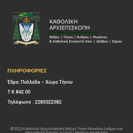
ΠΛΗΡΟΦΟΡΊΕΣ
Έδρα: Παλλάδα – Χώρα Τήνου
Τ.Κ 842 00
Τηλέφωνο : 2283022382
©2022 Καθολική Αρχιεπισκοπή Νάξου-Τήνου-Μυκόνου-Άνδρου και
Μητρόπολη παντός Αιγαίου | Επίσημη Ιστοσελίδα