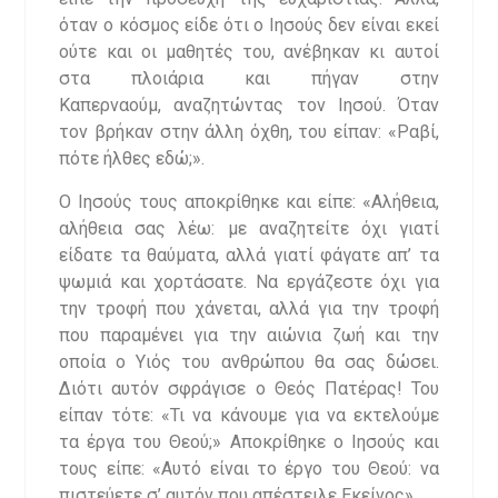
όταν ο κόσμος είδε ότι ο Ιησούς δεν είναι εκεί
ούτε και οι μαθητές του, ανέβηκαν κι αυτοί
στα πλοιάρια και πήγαν στην
Καπερναούμ, αναζητώντας τον Ιησού. Όταν
τον βρήκαν στην άλλη όχθη, του είπαν: «Ραβί,
πότε ήλθες εδώ;».
​Ο Ιησούς τους αποκρίθηκε και είπε: «Αλήθεια,
αλήθεια σας λέω: με αναζητείτε όχι γιατί
είδατε τα θαύματα, αλλά γιατί φάγατε απ’ τα
ψωμιά και χορτάσατε. Να εργάζεστε όχι για
την τροφή που χάνεται, αλλά για την τροφή
που παραμένει για την αιώνια ζωή και την
οποία ο Υιός του ανθρώπου θα σας δώσει.
Διότι αυτόν σφράγισε ο Θεός Πατέρας! Του
είπαν τότε: «Τι να κάνουμε για να εκτελούμε
τα έργα του Θεού;» Αποκρίθηκε ο Ιησούς και
τους είπε: «Αυτό είναι το έργο του Θεού: να
πιστεύετε σ’ αυτόν που απέστειλε Εκείνος».