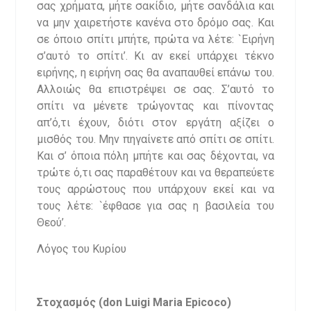
σας χρήματα, μήτε σακίδιο, μήτε σανδάλια και
να μην χαιρετήστε κανένα στο δρόμο σας. Και
σε όποιο σπίτι μπήτε, πρώτα να λέτε: `Ειρήνη
σ’αυτό το σπίτι’. Κι αν εκεί υπάρχει τέκνο
ειρήνης, η ειρήνη σας θα αναπαυθεί επάνω του.
Αλλοιώς θα επιστρέψει σε σας. Σ’αυτό το
σπίτι να μένετε τρώγοντας και πίνοντας
απ’ό,τι έχουν, διότι στον εργάτη αξίζει ο
μισθός του. Μην πηγαίνετε από σπίτι σε σπίτι.
Και σ’ όποια πόλη μπήτε και σας δέχονται, να
τρώτε ό,τι σας παραθέτουν και να θεραπεύετε
τους αρρώστους που υπάρχουν εκεί και να
τους λέτε: `έφθασε για σας η βασιλεία του
Θεού’.
Λόγος του Κυρίου
Στοχασμός
(don Luigi Maria Epicoco)