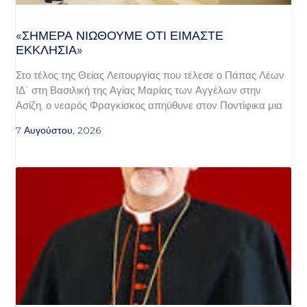
«ΣΉΜΕΡΑ ΝΙΏΘΟΥΜΕ ΌΤΙ ΕΊΜΑΣΤΕ
ΕΚΚΛΗΣΊΑ»
Στο τέλος της Θείας Λειτουργίας που τέλεσε ο Πάπας Λέων
ΙΔ΄ στη Βασιλική της Αγίας Μαρίας των Αγγέλων στην
Ασίζη, ο νεαρός Φραγκίσκος απηύθυνε στον Ποντίφικα μια
7 Αυγούστου, 2026