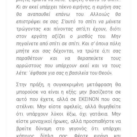
Κι αν εκεί υπάρχει τέκνο ειρήνης, η ειρήνη σας
θα αναπαυθεί επάνω του. Αλλοιώς θα
επιστρέψει σε σας. Σ’αυτό το σπίτι να μένετε
τρώγοντας και πίνοντας απ’ό,τι έχουν, διότι
στον εργάτη αξίζει ο μισθός του. Μην
πηγαίνετε από σπίτι σε σπίτι. Και σ’ όποια πόλη
μπήτε και σας δέχονται, να τρώτε ό,τι σας
παραθέτουν και να θεραπεύετε τους
αρρώστους που υπάρχουν εκεί και να τους
λέτε: `έφθασε για σας η βασιλεία του Θεού
».
Στην πράξη, η συγκεκριμένη μετάφραση θα
μπορούσε να είναι η εξής: μην βασίζεστε σε
αυτό που έχετε, αλλά σε ΕΚΕΙΝΟΝ που σας
στέλνει. Μην είστε αφελείς, αλλά θυμηθείτε
ότι υπάρχουν λύκοι έξω, όχι γατάκια. Μην
είστε μοναχικοί ήρωες, αλλά προσπαθήστε να
βρείτε δύναμη στο γεγονός ότι υπάρχει
κάποιος δίπλα σας. Φέρτε ειρήνη και