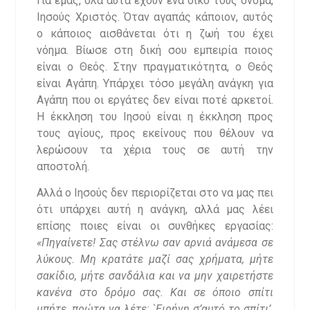
Για εμάς, όλα αυτά έχουν ένα δικό τους όνομα,
Ιησούς Χριστός. Όταν αγαπάς κάποιον, αυτός
ο κάποιος αισθάνεται ότι η ζωή του έχει
νόημα. Βίωσε στη δική σου εμπειρία ποιος
είναι ο Θεός. Στην πραγματικότητα, ο Θεός
είναι Αγάπη. Υπάρχει τόσο μεγάλη ανάγκη για
Αγάπη που οι εργάτες δεν είναι ποτέ αρκετοί.
Η έκκληση του Ιησού είναι η έκκληση προς
τους αγίους, προς εκείνους που θέλουν να
λερώσουν τα χέρια τους σε αυτή την
αποστολή.
Αλλά ο Ιησούς δεν περιορίζεται στο να μας πει
ότι υπάρχει αυτή η ανάγκη, αλλά μας λέει
επίσης ποιες είναι οι συνθήκες εργασίας:
«
Πηγαίνετε! Σας στέλνω σαν αρνιά ανάμεσα σε
λύκους. Μη κρατάτε μαζί σας χρήματα, μήτε
σακίδιο, μήτε σανδάλια και να μην χαιρετήστε
κανένα στο δρόμο σας. Και σε όποιο σπίτι
μπήτε, πρώτα να λέτε: `Ειρήνη σ’αυτό το σπίτι’.