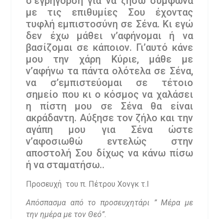
σ’εγρήγορση για να ζήσω σύμφωνα
με τις επιθυμίες Σου έχοντας
τυφλή εμπιστοσύνη σε Σένα. Κι εγώ
δεν έχω μάθει ν’αφήνομαι ή να
βασίζομαι σε κάποιον. Γι’αυτό κάνε
μου την χάρη Κύριε, μάθε με
ν’αφήνω τα πάντα ολότελα σε Σένα,
να σ’εμπιστεύομαι σε τέτοιο
σημείο που κι ο κόσμος να χαλάσει
η πίστη μου σε Σένα θα είναι
ακράδαντη. Αύξησε τον ζήλο και την
αγάπη μου για Σένα ώστε
ν’αφοσιωθώ εντελώς στην
αποστολή Σου δίχως να κάνω πίσω
ή να σταματήσω..
Προσευχή του π. Πέτρου Χονγκ τ.Ι
Απόσπασμα από το προσευχητάρι ” Μέρα με
την ημέρα με τον Θεό”.