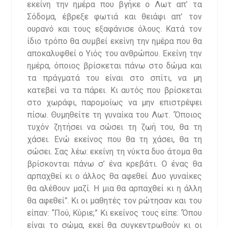
εκείνη την ημέρα που βγήκε ο Λωτ απ’ τα
Σόδομα, έβρεξε φωτιά και θειάφι απ’ τον
ουρανό και τους εξαφάνισε όλους. Κατά τον
ίδιο τρόπο θα συμβεί εκείνη την ημέρα που θα
αποκαλυφθεί ο Υιός του ανθρώπου. Εκείνη την
ημέρα, όποιος βρίσκεται πάνω στο δώμα και
τα πράγματά του είναι στο σπίτι, να μη
κατεβεί να τα πάρει. Κι αυτός που βρίσκεται
στο χωράφι, παρομοίως να μην επιστρέψει
πίσω. Θυμηθείτε τη γυναίκα του Λωτ. ‘Όποιος
τυχόν ζητήσει να σώσει τη ζωή του, θα τη
χάσει. Ενώ εκείνος που θα τη χάσει, θα τη
σώσει. Σας λέω: εκείνη τη νύκτα δυο άτομα θα
βρίσκονται πάνω σ’ ένα κρεβάτι. Ο ένας θα
αρπαχθεί κι ο άλλος θα αφεθεί. Δυο γυναίκες
θα αλέθουν μαζί. Η μια θα αρπαχθεί κι η άλλη
θα αφεθεί”. Κι οι μαθητές τον ρώτησαν και του
είπαν: “Πού, Κύριε;” Κι εκείνος τους είπε: ‘Όπου
είναι το σώμα, εκεί θα συγκεντρωθούν κι οι