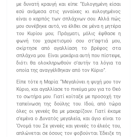
με δυνατή κραυγή και είπε: “Ευλογημένη είσαι
εσύ ανάμεσα στις γυναίκες κι ευλογημένος
είναι ο καρπός των σπλάχνων σου. Αλλά πώς
μου συνέβηκε αυτό, να έλθει σε μένα η μητέρα
του Κυρίου μου; Πράγματι, μόλις έφθασε η
φωνή του χαιρετισμού σου στ’αφτιά μου,
σκίρτησε από αγαλλίαση το βρέφος στα
σπλάχνα μου. Είναι μακάρια αυτή που πίστεψε,
διότι θα ολοκληρωθούν σ’αυτήν τα λόγια τα
οποία της αναγγέλθηκαν από τον Κύριο”.
Είπε τότε η Μαρία: “Μεγαλύνει η ψυχή μου τον
Κύριο, και αγαλλίασε το πνεύμα μου για το Θεό
το σωτήρα μου. Γιατί κοίταξε με προσοχή την
ταπείνωση της δούλης του. Ιδού, από τώρα
όλες οι γενεές θα με μακαρίζουν. Γιατί έκαμε
σ’εμένα ο Δυνατός μεγαλεία, και άγιο είναι το
‘Ονομά του. Σε γενεές και γενεές το έλεός του,
απλώνεται σε όσους τον φοβούνται. Έδειξε τη