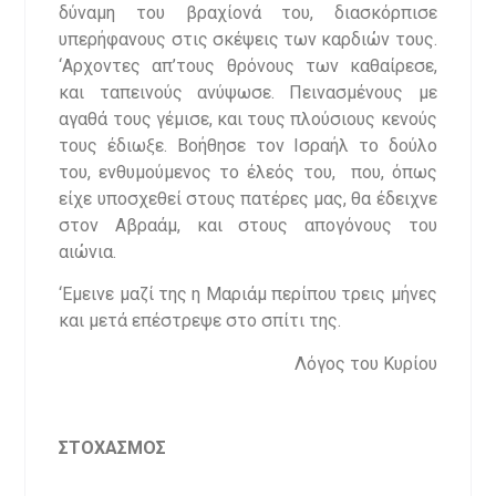
δύναμη του βραχίονά του, διασκόρπισε
υπερήφανους στις σκέψεις των καρδιών τους.
‘Αρχοντες απ’τους θρόνους των καθαίρεσε,
και ταπεινούς ανύψωσε. Πεινασμένους με
αγαθά τους γέμισε, και τους πλούσιους κενούς
τους έδιωξε. Βοήθησε τον Ισραήλ το δούλο
του, ενθυμούμενος το έλεός του, που, όπως
είχε υποσχεθεί στους πατέρες μας, θα έδειχνε
στον Αβραάμ, και στους απογόνους του
αιώνια.
‘Εμεινε μαζί της η Μαριάμ περίπου τρεις μήνες
και μετά επέστρεψε στο σπίτι της.
Λόγος του Κυρίου
ΣΤΟΧΑΣΜΟΣ