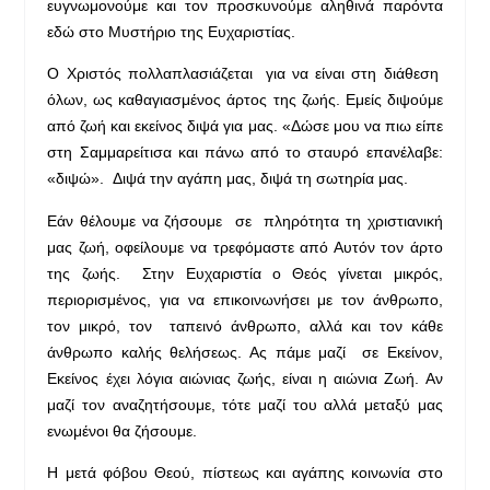
ευγνωμονούμε και τον προσκυνούμε αληθινά παρόντα
εδώ στο Μυστήριο της Ευχαριστίας.
Ο Χριστός πολλαπλασιάζεται για να είναι στη διάθεση
όλων, ως καθαγιασμένος άρτος της ζωής. Εμείς διψούμε
από ζωή και εκείνος διψά για μας. «Δώσε μου να πιω είπε
στη Σαμμαρείτισα και πάνω από το σταυρό επανέλαβε:
«διψώ». Διψά την αγάπη μας, διψά τη σωτηρία μας.
Εάν θέλουμε να ζήσουμε σε πληρότητα τη χριστιανική
μας ζωή, οφείλουμε να τρεφόμαστε από Αυτόν τον άρτο
της ζωής. Στην Ευχαριστία ο Θεός γίνεται μικρός,
περιορισμένος, για να επικοινωνήσει με τον άνθρωπο,
τον μικρό, τον ταπεινό άνθρωπο, αλλά και τον κάθε
άνθρωπο καλής θελήσεως. Ας πάμε μαζί σε Εκείνον,
Εκείνος έχει λόγια αιώνιας ζωής, είναι η αιώνια Ζωή. Αν
μαζί τον αναζητήσουμε, τότε μαζί του αλλά μεταξύ μας
ενωμένοι θα ζήσουμε.
Η μετά φόβου Θεού, πίστεως και αγάπης κοινωνία στο