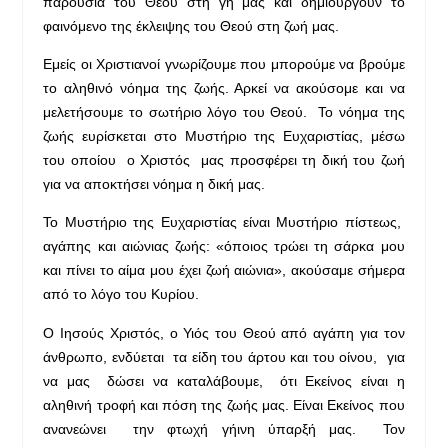
παρουσία του Θεού στη γη μας και δημιουργούν το
φαινόμενο της έκλειψης του Θεού στη ζωή μας.
Εμείς οι Χριστιανοί γνωρίζουμε που μπορούμε να βρούμε
το αληθινό νόημα της ζωής. Αρκεί να ακούσομε και να
μελετήσουμε το σωτήριο λόγο του Θεού. Το νόημα της
ζωής ευρίσκεται στο Μυστήριο της Ευχαριστίας, μέσω
του οποίου ο Χριστός μας προσφέρει τη δική του ζωή
για να αποκτήσει νόημα η δική μας.
Το Μυστήριο της Ευχαριστίας είναι Μυστήριο πίστεως,
αγάπης και αιώνιας ζωής: «όποιος τρώει τη σάρκα μου
και πίνει το αίμα μου έχει ζωή αιώνια», ακούσαμε σήμερα
από το λόγο του Κυρίου.
Ο Ιησούς Χριστός, ο Υιός του Θεού από αγάπη για τον
άνθρωπο, ενδύεται τα είδη του άρτου και του οίνου, για
να μας δώσει να καταλάβουμε, ότι Εκείνος είναι η
αληθινή τροφή και πόση της ζωής μας. Είναι Εκείνος που
ανανεώνει την φτωχή γήινη ύπαρξή μας. Τον