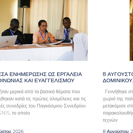
ΈΣΑ ΕΝΗΜΈΡΩΣΗΣ ΩΣ ΕΡΓΑΛΕΊΑ
8 ΑΥΓΟΥΣΤ
ΟΙΝΩΝΊΑΣ ΚΑΙ ΕΥΑΓΓΕΛΙΣΜΟΎ
ΔΟΜΙΝΙΚΟΥ
ταν μερικά από τα βασικά θέματα που
Γεννήθηκε στ
χθηκαν κατά τις πρώτες ολομέλειες και τις
χωριό της παλα
κές συνεδρίες του Παγκόσμιου Συνεδρίου
μετακόμισε στ
GNIS, το οποίο
παρακολουθήσ
τεχνών
ύστου, 2026
8 Αυγούστου, 