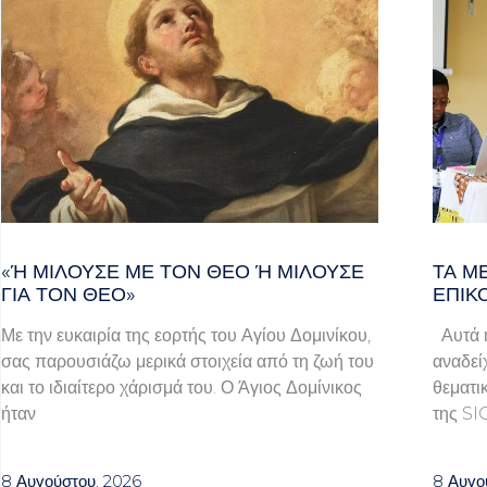
«Ή ΜΙΛΟΎΣΕ ΜΕ ΤΟΝ ΘΕΌ Ή ΜΙΛΟΎΣΕ ΓΙ
ΤΑ Μ
Α ΤΟΝ ΘΕΌ»
ΕΠΙΚ
Με την ευκαιρία της εορτής του Αγίου Δομινίκου,
Αυτά ή
σας παρουσιάζω μερικά στοιχεία από τη ζωή του
αναδεί
και το ιδιαίτερο χάρισμά του. Ο Άγιος Δομίνικος
θεματι
ήταν
της SI
8 Αυγούστου, 2026
8 Αυγο