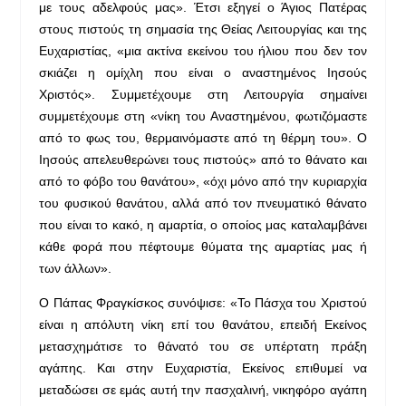
με τους αδελφούς μας». Έτσι εξηγεί ο Άγιος Πατέρας
στους πιστούς τη σημασία της Θείας Λειτουργίας και της
Ευχαριστίας, «μια ακτίνα εκείνου του ήλιου που δεν τον
σκιάζει η ομίχλη που είναι ο αναστημένος Ιησούς
Χριστός». Συμμετέχουμε στη Λειτουργία σημαίνει
συμμετέχουμε στη «νίκη του Αναστημένου, φωτιζόμαστε
από το φως του, θερμαινόμαστε από τη θέρμη του». Ο
Ιησούς απελευθερώνει τους πιστούς» από το θάνατο και
από το φόβο του θανάτου», «όχι μόνο από την κυριαρχία
του φυσικού θανάτου, αλλά από τον πνευματικό θάνατο
που είναι το κακό, η αμαρτία, ο οποίος μας καταλαμβάνει
κάθε φορά που πέφτουμε θύματα της αμαρτίας μας ή
των άλλων».
Ο Πάπας Φραγκίσκος συνόψισε: «Το Πάσχα του Χριστού
είναι η απόλυτη νίκη επί του θανάτου, επειδή Εκείνος
μετασχημάτισε το θάνατό του σε υπέρτατη πράξη
αγάπης. Και στην Ευχαριστία, Εκείνος επιθυμεί να
μεταδώσει σε εμάς αυτή την πασχαλινή, νικηφόρο αγάπη