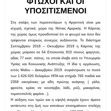
ΦΤΩΧΟΙ ΚΑΙ ΟΙ
ΥΠΟΣΙΤΙΣΜΕΝΟΙ
Στη σκέψη των περισσοτέρων η Αργεντινή είναι μια
ισχυρή, σχετικά, χώρα της Νότιας Αμερικής. Η Κάριτας
της χώρας όμως προειδοποιεί ότι οι φτωχοί και όσοι δεν
τρέφονται επαρκώς συνεχώς αυξάνονται. Το διάστημα
Σεπτεμβρίου 2018 – Οκτωβρίου 2019 η Κάριτας της
χώρας μοίρασε σε 54 Επισκοπές 810 τόνους φαγητού,
αξίας 77 εκατ. πέσος, τα οποία έλαβε από το Υπουργείο
Υγείας και Κοινωνικής Ανάπτυξης. Η ίδια η οργάνωση,
εντός Μαΐου – Δεκεμβρίου 2019. συγκέντρωσε το ποσό
των 1.626.020 δολαρίων ΗΠΑ και στήριξε 765 παιδιά και
2358 οικογένειες με είδη πρώτης ανάγκης ( γάλα,
φρούτα, κρέας σε κονσέρβα, λάδι, ρύζι, μακαρόνια,
τοματοπελτές φαρίνα…).
Η αύξηση των τιμών και η υψηλή ανεργία έχουν άμεσο
αντίκτυπο στη ζωή των κατοίκων επισημαίνουν στελέχη