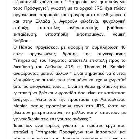
Πέρασαν 40 χρόνια και η “ Υπηρεσία των Ιησουιτών για
τους Πρόσφυγες”, γνωστή με τα αρχικά JRS, έχει πλέον
οργανωμένη παρουσία και προγράμματα σε 56 χώρες (
και στην Ελλάδα ). Αφορούν φιλοξενία, ψυχολογική
στήριξη, αποστολές ανθρωπιστικής βοήθειας,
εκπαίδευση, υποστήριξη εκτοπισμένων, νομική
βοήθεια…
Ο Πάπας Φραγκίσκος, με αφορμή τη συμπλήρωση 40
ετών οργανωμένης δράσης της συγκεκριμένης
“Υπηρεσίας” του Τάγματος απέστειλε επιστολή προς το
Διευθυντή του Διεθνούς JRS, π. Thomas H. Smolich
αναφέροντας μεταξύ άλλων “ Είναι σημαντικό να δίνεται
χέρι φιλίας σε αυτούς που είναι μόνοι και έχουν χωρισθεί
από τις οικογένειές τους… Είναι επιθυμία χριστιανική και
ιγνατιανή να βρίσκουν φροντίδα όσοι είναι σε κατάσταση
ανάγκης… θέτω υπό την προστασία της Αειπαρθένου
Μαρίας όσους προσφέρουν έργο στο JRS, ώστε να
βλέπουν με εμπιστοσύνη το μέλλον και ν` απαντούν με
γενναιοδωρία στις επείγουσες ανάγκες ”.
Ίσως δεν είναι ευρέως γνωστό το τεράστιο έργο που
επιτελεί η “Υπηρεσία Προσφύγων των Ιησουιτών” και
πόσοι ιερομόναχοι του Τάγματος εργάζονται ενεργά σε