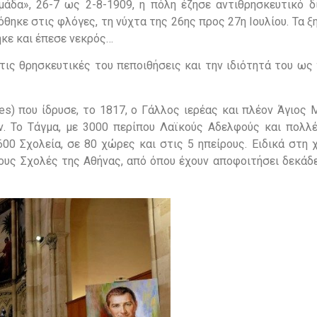
ομάδα», 26-7 ως 2-8-1909, η πόλη έζησε αντιθρησκευτικό δ
όθηκε στις φλόγες, τη νύχτα της 26ης προς 27η Ιουλίου. Τα 
ηκε και έπεσε νεκρός…
τις θρησκευτικές του πεποιθήσεις και την ιδιότητά του ως
es) που ίδρυσε, το 1817, ο Γάλλος ιερέας και πλέον Άγιος
ν. Το Τάγμα, με 3000 περίπου Λαϊκούς Αδελφούς και πολλέ
600 Σχολεία, σε 80 χώρες και στις 5 ηπείρους. Ειδικά στη
ίους Σχολές της Αθήνας, από όπου έχουν αποφοιτήσει δεκάδ