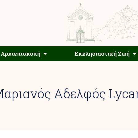
Αρχιεπίσκοπος
Αρχιεπισκοπή
Εκκλησιαστ
Αρχιεπισκοπή
Εκκλησιαστική Ζωή
 Μαριανός Αδελφός Lyca