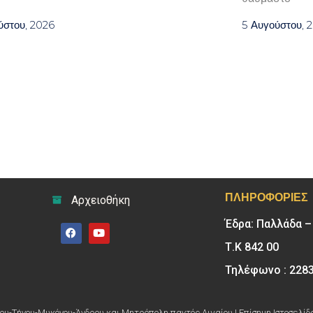
ύστου, 2026
5 Αυγούστου, 
ΠΛΗΡΟΦΟΡΊΕΣ
Αρχειοθήκη
Έδρα: Παλλάδα 
Τ.Κ 842 00
Τηλέφωνο : 228
υ-Τήνου-Μυκόνου-Άνδρου και Μητρόπολη παντός Αιγαίου | Επίσημη Ιστοσελίδ