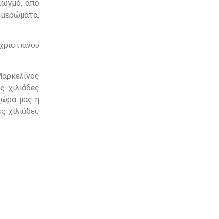
ιωγμό, από
ξημερώματα,
 χριστιανού
 Μαρκελίνος
ς χιλιάδες
 χώρα μας η
ες χιλιάδες