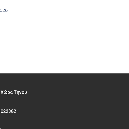
2026
– Χώρα Τήνου
3022382
α