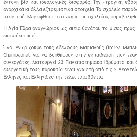
έντονη βία και ιδεολογικές διαφορές. Την «τραγική εβδ
αναρχικά κι άλλα εξτρεμιστικά στοιχεία. Το σχολείο παραδ
όταν ο αδ. May έφθασε στο χώρο του σχολείου, πυροβολήθ
Η Αγία Έδρα αναγνώρισε ως αιτία θανάτου το μίσος προς 
εκπαιδευτικού.
Όλοι γνωρίζουμε τους Αδελφούς Μαριανούς (frères Marist
Champagnat, για να βοηθήσουν στην εκπαίδευση των νέω
συνεργάτες, λειτουργεί 23 Πανεπιστημιακά Ιδρύματα και 
ευεργετική τους παρουσία είναι γνωστή από τις 2 Λεοντε
Έλληνες και Ελληνίδες την τελευταία 30ετία.