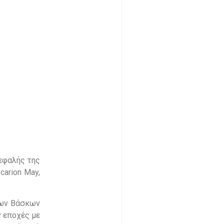
κεφαλής της
carion May,
των Βάσκων
ν εποχές με