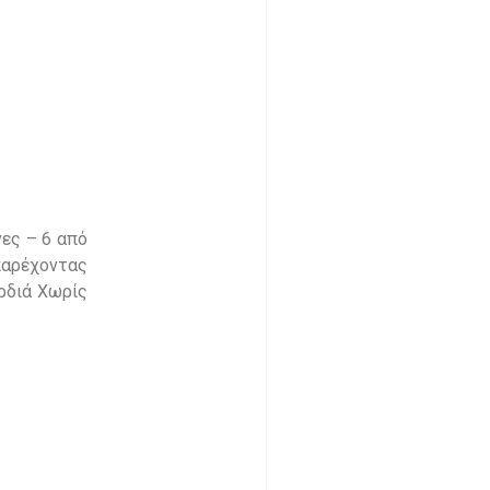
νες – 6 από
παρέχοντας
ρδιά Χωρίς