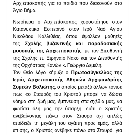
Αρχιεπισκοπής για τα παιδιά που διακονούν στο
Άγιο Βήμα.
Νωρίτερα ο Αρχιεπίσκοπος χοροστάτησε στον
Κατανυκτικό Εσπερινό στον Ιερό Ναό Αγίου
Νικολάου Καλλιθέας, όπου έψαλλαν μαθητές
της
Σχολής βυζαντινής και παραδοσιακής
μουσικής της Αρχιεπισκοπής
, με τον Διευθυντή
της Σχολής π. Ειρηναίο Νάκο και τον Διευθυντής
της Ορχήστρας Κανών κ. Γεώργιο Δεμελή.
Τον Θείο λόγο κήρυξε ο
Πρωτοσύγκελλος της
Ιεράς Αρχιεπισκοπής Αθηνών Αρχιμανδρίτης
Συμεών Βολιώτης
, ο οποίος μεταξύ άλλων τόνισε
πως «ο Σταυρός του Χριστού μπορεί να δώσει
νόημα στη ζωή μας, έμπνευση στα σχέδια μας, να
φωτίσει όλη μας την ύπαρξη, διότι ο Χριστός
ανεβαίνοντας πάνω στον Σταυρό όχι απλώς
απέδειξε τη μεγάλη του αγάπη προς εμάς, αλλά
επίσης, ο Χριστός ανέβηκε πάνω στο Σταυρό, για