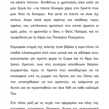
να κάνετε τίποτα». Αντιθέτως ο χριστιανός είναι καλό να
μην ξεχνά ότι: «τα πάντα δύναμαι χάρη στο Χριστό που
μου δίνει τη δύναμη». Και αυτά τα πάντα να είναι όχι
απλώς λόγια αλλά έργα αγάπης και αλήθειας προς
όφελος του υπόλοιπου αμπελιού στο οποίο είμαστε κι
εμείς μέλη, το φροντίζει ο ίδιος ο Θεός Πατέρας και το
τροφοδοτεί με τη Χάρη του Παναγίου Πνεύματος
Κορυφαία στιγμή της τελετής ήταν βέβαια η ώρα όπου τα
παιδιά πλαισιωμένα από τους γονείς και τα αδέλφια τους
κοινώνησαν για πρώτη φορά το Σώμα και το Αίμα του
Ιησού Χριστού, ενώ στη συνέχεια απεύθυναν δεήσεις
ευχαριστίας προς το Χριστό που καταδέχτηκε να τα
επισκεφτεί υπό τη μορφή του Άρτου και του Οίνου και
του υποσχέθηκαν να τον αγαπούν, να τρέφονται με
Αυτόν και να προσπαθούν αν λένε ΝΑΙ σε κάθε κάλεσμά
Του.
Στο τέλος μαζί με τις ευχές του εφημερίου και όλης της
ενοριακής κοινότητας δέχτηκαν δώρα και αναμνηστικά