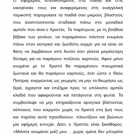
Ο Εφημέριος απευθυνόμενος στα παιδιά και στις
οικογένειές τους και αναφερόμενος στη ευαγγελική
περικοπή παρομοίασε τα παιδιά σαν μικρούς βλαστούς
που αναπτύσσονται σταδιακά πάνω στο μοναδικό
αμπέλι που είναι ο Χριστός. Τα παρότρυνε, με τη βοήθεια
βέβαια των γονέων, να παραμείνουν πάντοτε ενωμένα
πάνω στον κεντρικό και ζωοδότη κορμό για να είναι σε
θέση να λαμβάνουν από Αυτόν όσο γίνεται μεγαλύτερη
δύναμη για να παράγουν πολλούς καρπούς. Αφού μόνο
ενωμένα με το Χριστό θα παραμένουν πνευματικά
ζωντανά και θα παράγουν καρπούς, έτσι ώστε ο Θεός
Πατέρας ενεργώντας ως γεωργός να μην τα θεωρήσει ως
ξερά, άχρηστα και επιζήμια προς το υπόλοιπο αμπέλι
κλαδιά που αφαιρούνται και πετάγονται στη φωτιά. Τα
συμβούλεψε να μην επηρεάζονται αρνητικά βλέποντας
κάποιους που ενεργούν χωρίς το Χριστό στη ζωή τους
και παρόλα αυτά προοδεύουν, πλουτίζουν και βιώνουν
μια εφήμερη ευτυχία. Διότι ο Χριστός είναι ξεκάθαρος:
«Μείνετε ενωμένοι μαζί μου… χωρίς εμένα δεν μπορείτε