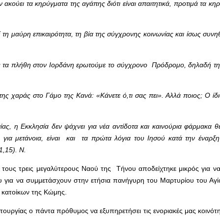
ν ακούει τα κηρύγματα της αγάπης διότι είναι απαιτητικά, προτιμά τα κη
η μαύρη επικαιρότητα, τη βία της σύγχρονης κοινωνίας και ίσως συνη
πως τα πλήθη στον Ιορδάνη ερωτούμε το σύγχρονο Πρόδρομο, δηλαδή την
της χαράς στο Γάμο της Κανά: «Κάνετε ό,τι σας πει». Αλλά ποιος; Ο ίδ
ίας, η Εκκλησία δεν ψάχνει για νέα αντίδοτα και καινούρια φάρμακα 
ια μετάνοια, είναι και τα πρώτα λόγια του Ιησού κατά την έναρξη
1,15). Ν.
 τους τρεις μεγαλύτερους Ναού της Τήνου αποδείχτηκε μικρός για να
υ για να συμμετάσχουν στην ετήσια πανήγυρη του Μαρτυρίου του Αγί
 κατοίκων της Κώμης.
τουργίας ο πάντα πρόθυμος να εξυπηρετήσει τις ενοριακές μας κοινότη