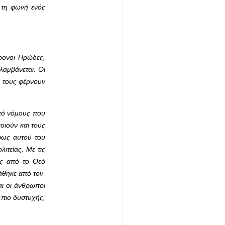
 τη φωνή ενός
ρονοι Ηρώδες,
λαμβάνεται. Οι
 τους φέρνουν
από νόμους που
ποιούν και τους
φως αυτού του
ιτείας. Με τις
ης από το Θεό
τάθηκε από τον
αι οι άνθρωποι
 πιο δυστυχής,