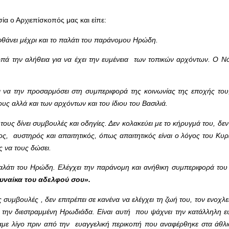
α ο Αρχιεπίσκοπός μας και είπε:
θάνει μέχρι και το παλάτι του παράνομου Ηρώδη.
ωπά την αλήθεια για να έχει την ευμένεια των τοπικών αρχόντων. Ο 
αι να την προσαρμόσει στη συμπεριφορά της κοινωνίας της εποχής του
υς αλλά και των αρχόντων και του ίδιου του Βασιλιά.
ους δίνει συμβουλές και οδηγίες. Δεν κολακεύει με το κήρυγμά του, δεν 
νος, αυστηρός και απαιτητικός, όπως απαιτητικός είναι ο λόγος του Κυ
ς να τους δώσει.
παλάτι του Ηρώδη. Ελέγχει την παράνομη και ανήθικη συμπεριφορά του
 γυναίκα του αδελφού σου».
συμβουλές , δεν επιτρέπει σε κανένα να ελέγχει τη ζωή του, τον ενοχλ
 την διεστραμμένη Ηρωδιάδα. Είναι αυτή που ψάχνει την κατάλληλη ε
με λίγο πριν από την ευαγγελική περικοπή που αναφέρθηκε στα άθλια