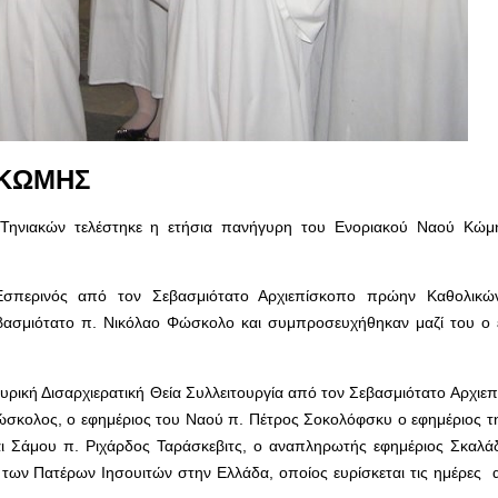
 ΚΩΜΗΣ
 Τηνιακών τελέστηκε η ετήσια πανήγυρη του Ενοριακού Ναού Κώμ
 Εσπερινός από τον Σεβασμιότατο Αρχιεπίσκοπο πρώην Καθολικώ
ασμιότατο π. Νικόλαο Φώσκολο και συμπροσευχήθηκαν μαζί του ο 
υρική Δισαρχιερατική Θεία Συλλειτουργία από τον Σεβασμιότατο Αρχιε
Φώσκολος, ο εφημέριος του Ναού π. Πέτρος Σοκολόφσκυ ο εφημέριος τ
ι Σάμου π. Ριχάρδος Ταράσκεβιτς, ο αναπληρωτής εφημέριος Σκαλά
 των Πατέρων Ιησουιτών στην Ελλάδα, οποίος ευρίσκεται τις ημέρες 