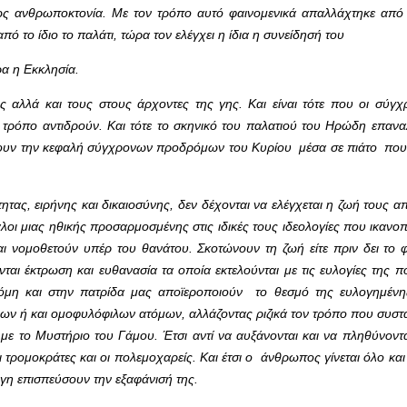
ς ανθρωποκτονία. Με τον τρόπο αυτό φαινομενικά απαλλάχτηκε από
το ίδιο το παλάτι, τώρα τον ελέγχει η ίδια η συνείδησή του
ρα η Εκκλησία.
αλλά και τους στους άρχοντες της γης. Και είναι τότε που οι σύγχ
τρόπο αντιδρούν. Και τότε το σκηνικό του παλατιού του Ηρώδη επανα
 δουν την κεφαλή σύγχρονων προδρόμων του Κυρίου μέσα σε πιάτο που
τας, ειρήνης και δικαιοσύνης, δεν δέχονται να ελέγχεται η ζωή τους 
καλοι μιας ηθικής προσαρμοσμένης στις ιδικές τους ιδεολογίες που ικανο
ι νομοθετούν υπέρ του θανάτου. Σκοτώνουν τη ζωή είτε πριν δει το 
ται έκτρωση και ευθανασία τα οποία εκτελούνται με τις ευλογίες της πολ
 ακόμη και στην πατρίδα μας αποϊεροποιούν το θεσμό της ευλογημέν
λων ή και ομοφυλόφιλων ατόμων, αλλάζοντας ριζικά τον τρόπο που συσ
 με το Μυστήριο του Γάμου. Έτσι αντί να αυξάνονται και να πληθύνοντ
ι τρομοκράτες και οι πολεμοχαρείς. Και έτσι ο άνθρωπος γίνεται όλο και
γη επισπεύσουν την εξαφάνισή της.