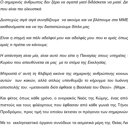
Ο σημερινός άνθρωπος δεν ξέρει να αγαπά γιατί διδάσκεται να μισεί. Δε
που είναι πιο ελκυστικά.
Δυστυχώς σιγά σιγά συνηθίζουμε να ακούμε και να βλέπουμε στα ΜΜΕ τ
αισθανόμαστε και να την διαπιστώνουμε δίπλα μας.
Είναι η στιγμή και πάλι αδελφοί μου και αδελφές μου που κι εμείς ό
εμείς τι πρέπει να κάνουμε;
Η απάντηση είναι μία, είναι αυτό που είπε η Παναγίας στους υπηρέτες 
Κυρίου που απευθύνεται σε μας με το στόμα της Εκκλησίας.
Μπροστά σ’ αυτή τη θλιβερή εικόνα της σημερινής ανθρώπινης κοινων
αυτών των κακών, αλλά απλώς υπενθυμίζει το κήρυγμα του Ιωάννη γ
αποστολής του: «μετανοείτε διότι έφθασε η Βασιλεία του Θεού». (Μαρκ. 
Και φέτος όπως κάθε χρόνο, ο ενοριακός Ναός της Κώμης, ένας από
πιστούς και τους φιλέορτους που έφθασαν από κάθε γωνιά της Τήνο
Προδρόμου, προς τιμή του οποίου έκτισαν οι πρόγονοι των σημερινών
Με το εκκλησιαστικό όργανο συνόδευε τα ασματικά μέρη της Θείας Λει