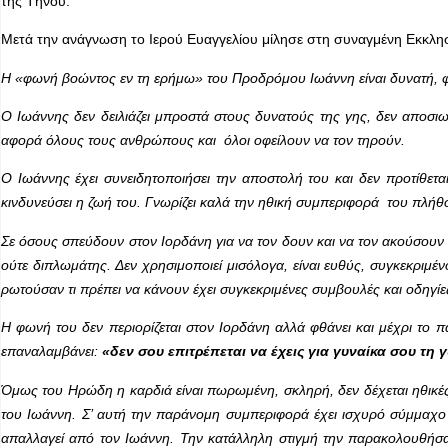
της Τήνου.
Μετά την ανάγνωση το Ιερού Ευαγγελίου μίλησε στη συναγμένη Εκκλησί
Η «φωνή βοώντος εν τη ερήμω» του Προδρόμου Ιωάννη είναι δυνατή, φ
Ο Ιωάννης δεν δειλιάζει μπροστά στους δυνατούς της γης, δεν αποσι
αφορά όλους τους ανθρώπους και όλοι οφείλουν να τον τηρούν.
Ο Ιωάννης έχει συνειδητοποιήσει την αποστολή του και δεν προτίθετ
κινδυνεύσει η ζωή του. Γνωρίζει καλά την ηθική συμπεριφορά του πλήθο
Σε όσους σπεύδουν στον Ιορδάνη για να τον δουν και να τον ακούσουν τ
ούτε διπλωμάτης. Δεν χρησιμοποιεί μισόλογα, είναι ευθύς, συγκεκριμέ
ρωτούσαν τι πρέπει να κάνουν έχει συγκεκριμένες συμβουλές και οδηγίε
Η φωνή του δεν περιορίζεται στον Ιορδάνη αλλά φθάνει και μέχρι το 
επαναλαμβάνει:
«δεν σου επιτρέπεται να έχεις για γυναίκα σου τη
Όμως του Ηρώδη η καρδιά είναι πωρωμένη, σκληρή, δεν δέχεται ηθικές 
του Ιωάννη. Σ’ αυτή την παράνομη συμπεριφορά έχει ισχυρό σύμμαχο
απαλλαγεί από τον Ιωάννη. Την κατάλληλη στιγμή την παρακολουθήσα