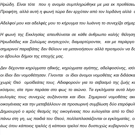
Ηρώδη. Είναι τότε που η ανομία συμπληρώθηκε με μια εκ προθέσεω
Προφήτη, αλλά αυτή η φωνή τώρα δεν ερχόταν από τον Ιορδάνη αλλά από 
Αδελφοί μου και αδελφές μου το κήρυγμα του Ιωάννη το συνεχίζει σήμε
Η φωνή της Εκκλησίας απευθύνεται σε κάθε άνθρωπο καλής θέλησης 
Ηρωδιάδες και Σαλώμες ανησυχούν, διαμαρτύρονται, και με περίεργο 
σημερινοί παραβάτες δεν θέλουν να μετανοήσουν αλλά προτιμούν να
οι άβουλοι δήμιοι της εποχής μας.
Δεν δέχονται κηρύγματα ηθικής, κηρύγματα αγάπης, αδελφοσύνης, ισότη
οι ίδιοι δεν νομοθέτησαν. Γίνονται οι ίδιοι άνομοι νομοθέτες και διδάσ
χωρίς Θεό ομοϊδεάτες τους. Αδιαφορούν για το σεβασμό της ζωής κα
κόσμου, είτε πριν περάσει στο φως το αιώνιο. Τα εγκλήματα αυτά λέγον
ευλογίες τους συνεχώς αυξάνονται και ίδιοι. Σημερινοί νομοθέτες
οικογένειας και την μεταβάλλουν σε προσωρινή συμβίωση δύο ετερόφυ
Δημιουργό ο ιερός θεσμός της οικογένειας που ευλογείται από το Θεό
πάνω στη γη, ως παιδιά του Θεού, πολλαπλασιάζονται οι εγκληματίες, ο
έως ότου κάποιος τρελός ή κάποιοι τρελοί που δυστυχώς κυβερνούν τη 