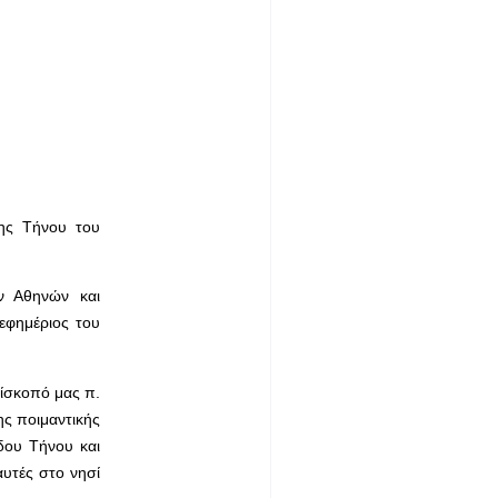
ης Τήνου του
ν Αθηνών και
εφημέριος του
πίσκοπό μας π.
ης ποιμαντικής
δου Τήνου και
αυτές στο νησί