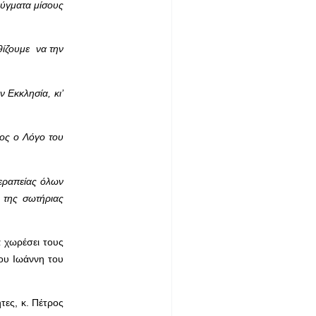
ρύγματα μίσους
θίζουμε να την
 Εκκλησία, κι’
ιος ο Λόγο του
θεραπείας όλων
 της σωτήριας
 χωρέσει τους
ου Ιωάννη του
τες, κ. Πέτρος