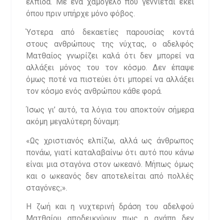
ελπίδα. Με ένα χαμόγελο που γεννιέται εκεί
όπου πριν υπήρχε μόνο φόβος.
Ύστερα από δεκαετίες παρουσίας κοντά
στους ανθρώπους της νύχτας, ο αδελφός
Ματθαίος γνωρίζει καλά ότι δεν μπορεί να
αλλάξει μόνος του τον κόσμο. Δεν έπαψε
όμως ποτέ να πιστεύει ότι μπορεί να αλλάξει
τον κόσμο ενός ανθρώπου κάθε φορά.
Ίσως γι’ αυτό, τα λόγια του αποκτούν σήμερα
ακόμη μεγαλύτερη δύναμη:
«Ως χριστιανός ελπίζω, αλλά ως άνθρωπος
πονάω, γιατί καταλαβαίνω ότι αυτό που κάνω
είναι μια σταγόνα στον ωκεανό. Μήπως όμως
και ο ωκεανός δεν αποτελείται από πολλές
σταγόνες;».
Η ζωή και η νυχτερινή δράση του αδελφού
Ματθαίου αποδεικνύουν πως η αγάπη δεν