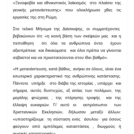
«Ξενοφοβία και εθνικιστικός λαϊκισμός στο πλαίσιο της
γενικής μετανάστευσης» που ολοκλήρωσε χθες τις
εργασίες της στη Ρώμη.
Στο τελικό Μήνυμα της Διάσκεψης, οι συμμετέχοντες
βεβαιώνουν ότι: «η κοινή βάση των σκέψεών μας και η
πεποίθηση ότι όλα τα ανθρώπινα όντα έχουν
αξιοπρέπεια και δικαιώματα και όλοι πρέπει να γίνονται
σεβαστοί και να προστατεύονται στον ίδιο βαθμό».
«Η μετανάστευση, κατά βάθος, ανήκει σε όλους, είναι ένα
εσωτερικό χαρακτηριστικό της ανθρώπινης κατάστασης.
Πάντοτε υπήρξε στο διάβα της ιστορίας , υπάρχει και
σήμερα, αυτός δυστυχώς, εξ αιτίας των πολέμων, της
μεγάλης φτώχειας , της στέρησης τροφής και της
έλλειψη ευκαιριών. Γι’ αυτό οι εκπρόσωποι των
Χριστιανικών Εκκλησιών, δήλωσαν μεταξύ άλλων:
«υποστηρίζουμε τη σύσταση ενός άσυλου για όσους
φεύγουν από εμπόλεμες καταστάσεις , διωγμούς ή
φυσικές καταστροφές».