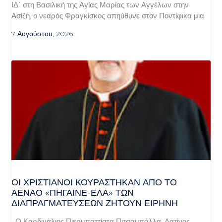
ΙΔ΄ στη Βασιλική της Αγίας Μαρίας των Αγγέλων στην
Ασίζη, ο νεαρός Φραγκίσκος απηύθυνε στον Ποντίφικα μια
7 Αυγούστου, 2026
ΟΙ ΧΡΙΣΤΙΑΝΟΊ ΚΟΥΡΆΣΤΗΚΑΝ ΑΠΌ ΤΟ
ΑΈΝΑΟ «ΠΉΓΑΙΝΕ-ΈΛΑ» ΤΩΝ
ΔΙΑΠΡΑΓΜΑΤΕΎΣΕΩΝ ΖΗΤΟΎΝ ΕΙΡΉΝΗ
Ο Καρδινάλιος Πιερμπαττίστα Πιτσαμπάλλα, Λατίνος