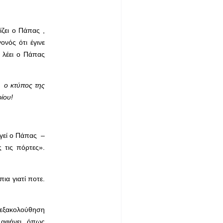
ζει ο Πάπας ,
ονός ότι έγινε
 λέει ο Πάπας
ά ο κτύπος της
ρίου!
γεί ο Πάπας –
 τις πόρτες».
ια γιατί ποτε.
'εξακολούθηση
ς αφήνει όπως