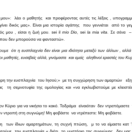
ου»: λέει ο μαθητής και προφέροντας αυτές τις λέξεις , υπογραμμί
νει δικός μας». Είναι μια ιστορία αγάπης που γεννιέται από το γεγ
ς μου , είσαι η ζωή μου. sei il
mio
Dio
, sei
la
mia
vita
. Σε σένα –
 που δεν μπορούσα να φανταστώ».
υμε ότι η ευσπλαχνία δεν είναι μια ιδιότητα μεταξύ των άλλων , αλλ
οι μαθητές, ευσεβείς αλλά
, γινόμαστε και εμείς αληθινοί εραστές του Κυ
χάρη την ευσπλαχνία του Ιησού;» με τη συγχώρηση των αμαρτιών εξη
τη σεμνοτυφία της ομολογίας και «να εγκλωβιστούμε με κλειστές
ν Κύριο για να νικήσει το κακό. Τοδράμα είναιόταν δεν ντρεπόμαστε π
την ντροπή στη συγνώμη! Μη φοβάστε να ντρέπεστε: Μη φοβάστε.
η των ίδιων αμαρτημάτων, τη συχνή πτώση, μ το να είμαστε κατ 
 ζητούμε την ευσπλαχνία « διότι το μυστήριο της συγνώμης δεν μα