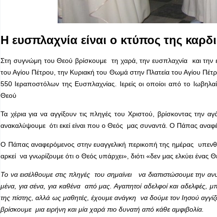
Η ευσπλαχνία είναι ο κτύπος της καρδ
Στη συγνώμη του Θεού βρίσκουμε τη χαρά, την ευσπλαχνία και την 
του Αγίου Πέτρου, την Κυριακή του Θωμά στην Πλατεία του Αγίου Πέτ
550 Ιεραποστόλων της Ευσπλαχνίας. Ιερείς οι οποίοι από το Ιωβηλ
Θεού
Τα χέρια για να αγγίξουν τις πληγές του Χριστού, βρίσκοντας την 
ανακαλύψουμε ότι εκεί είναι που ο Θεός μας συναντά. Ο Πάπας αναφέρθ
Ο Πάπας αναφερόμενος στην ευαγγελική περικοπή της ημέρας υπενθύμι
αρκεί να γνωρίζουμε ότι ο Θεός υπάρχει», διότι «δεν μας ελκύει ένας Θ
Το να εισέλθουμε στις πληγές του σημαίνει να διαπιστώσουμε την ανυπ
μένα, για σένα, για καθένα από μας. Αγαπητοί αδελφοί και αδελφές, μπ
της πίστης, αλλά ως μαθητές, έχουμε ανάγκη να δούμε τον Ιησού αγγί
βρίσκουμε μια ειρήνη και μία χαρά πιο δυνατή από κάθε αμφιβολία.