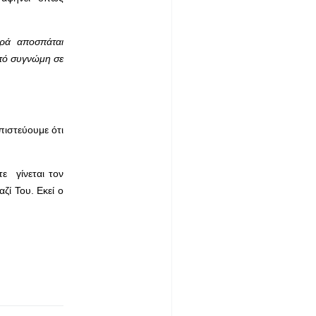
θερά αποσπάται
από συγνώμη σε
ιστεύουμε ότι
ε γίνεται τον
ζί Του. Εκεί ο