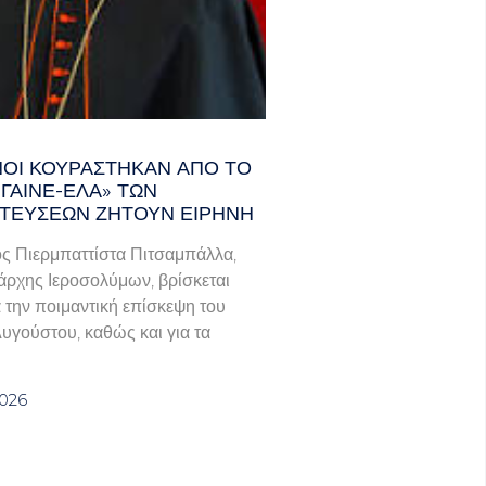
ΑΝΟΊ ΚΟΥΡΆΣΤΗΚΑΝ ΑΠΌ ΤΟ
ΓΑΙΝΕ-ΈΛΑ» ΤΩΝ
ΤΕΎΣΕΩΝ ΖΗΤΟΎΝ ΕΙΡΉΝΗ
ς Πιερμπαττίστα Πιτσαμπάλλα,
άρχης Ιεροσολύμων, βρίσκεται
α την ποιμαντική επίσκεψη του
Αυγούστου, καθώς και για τα
2026