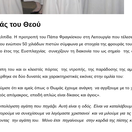
ιάς του Θεού
ελπίδα. Η προτροπή του Πάπα Φραγκίσκου στη Λειτουργία που τέλεσε
ρου ενώπιον 50 χιλιάδων πιστών σύμφωνα με στοιχεία της φρουράς του
αίο έτος της Ευσπλαχνίας συνεχίζουν τη διακονία του ως σημείο της
αγάπη του και οι κλειστές πόρτες της ντροπής, της παράδοσης της α
ηκε σε δύο δυνατές και χαρακτηριστικές εικόνες στην ομιλία του:
σε ότι και εμείς όπως ο Θωμάς έχουμε ανάγκη να αγγίξουμε με το χέ
εός απόμακρος, επειδή απλώς είναι δίκαιος και άγιος».
ολόγιστη αγάπη που πηγάζει. Αυτή είναι η οδός. Είναι να καταλάβουμε
ορούμε να συνεχίσουμε να λεγόμαστε χριστιανοί και να μιλούμε για τις
ζοντας την αγάπη του. Μόνο έτσι πηγαίνουμε στην καρδιά της πίστης κ