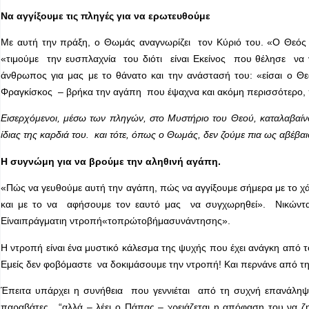
Να αγγίξουμε τις πληγές για να ερωτευθούμε
Με αυτή την πράξη, ο Θωμάς αναγνωρίζει τον Κύριό του. «Ο Θεός μ
«τιμούμε την ευσπλαχνία του διότι είναι Εκείνος που θέλησε να γί
άνθρωπος για μας με το θάνατο και την ανάστασή του: «είσαι ο Θεό
Φραγκίσκος – βρήκα την αγάπη που έψαχνα και ακόμη περισσότερο,
Εισερχόμενοι, μέσω των πληγών, στο Μυστήριο του Θεού, καταλαβαίνο
ίδιας της καρδιά του. και τότε, όπως ο Θωμάς, δεν ζούμε πια ως αβέβαι
Η συγνώμη για να βρούμε την αληθινή αγάπη.
«Πώς να γευθούμε αυτή την αγάπη, πώς να αγγίξουμε σήμερα με το 
και με το να αφήσουμε τον εαυτό μας να συγχωρηθεί». Νικώντας 
Είναιπράγματιη ντροπή«τοπρώτοβήμασυνάντησης».
Η ντροπή είναι ένα μυστικό κάλεσμα της ψυχής που έχει ανάγκη από το
Εμείς δεν φοβόμαστε να δοκιμάσουμε την ντροπή! Και περνάνε από 
Έπειτα υπάρχει η συνήθεια που γεννιέται από τη συχνή επανάληψ
παραβάτες , “αλλά – λέει ο Πάπας – χρειάζεται η απόφαση του να