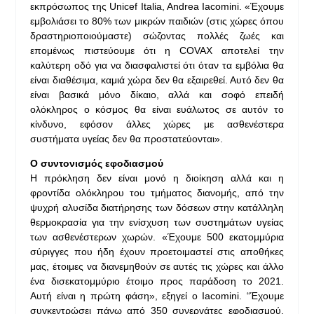
εκπρόσωπος της Unicef Italia, Andrea Iacomini. «Έχουμε
εμβολιάσει το 80% των μικρών παιδιών (στις χώρες όπου
δραστηριοποιούμαστε) σώζοντας πολλές ζωές και
επομένως πιστεύουμε ότι η COVAX αποτελεί την
καλύτερη οδό για να διασφαλιστεί ότι όταν τα εμβόλια θα
είναι διαθέσιμα, καμιά χώρα δεν θα εξαιρεθεί. Αυτό δεν θα
είναι βασικά μόνο δίκαιο, αλλά και σοφό επειδή
ολόκληρος ο κόσμος θα είναι ευάλωτος σε αυτόν το
κίνδυνο, εφόσον άλλες χώρες με ασθενέστερα
συστήματα υγείας δεν θα προστατεύονται».
Ο συντονισμός εφοδιασμού
Η πρόκληση δεν είναι μονό η διοίκηση αλλά και η
φροντίδα ολόκληρου του τμήματος διανομής, από την
ψυχρή αλυσίδα διατήρησης των δόσεων στην κατάλληλη
θερμοκρασία για την ενίσχυση των συστημάτων υγείας
των ασθενέστερων χωρών. «Έχουμε 500 εκατομμύρια
σύριγγες που ήδη έχουν προετοιμαστεί στις αποθήκες
μας, έτοιμες να διανεμηθούν σε αυτές τις χώρες και άλλο
ένα δισεκατομμύριο έτοιμο προς παράδοση το 2021.
Αυτή είναι η πρώτη φάση», εξηγεί ο Iacomini. “Έχουμε
συγκεντρώσει πάνω από 350 συνεργάτες εφοδιασμού,