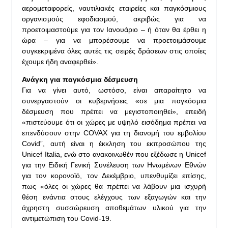
αερομεταφορείς, ναυτιλιακές εταιρείες και παγκόσμιους
οργανισμούς εφοδιασμού, ακριβώς για να
προετοιμαστούμε για τον Ιανουάριο – ή όταν θα έρθει η
ώρα – για να μπορέσουμε να προετοιμάσουμε
συγκεκριμένα όλες αυτές τις σειρές δράσεων στις οποίες
έχουμε ήδη αναφερθεί».
Ανάγκη για παγκόσμια δέσμευση
Για να γίνει αυτό, ωστόσο, είναι απαραίτητο να
συνεργαστούν οι κυβερνήσεις «σε μια παγκόσμια
δέσμευση που πρέπει να μεγιστοποιηθεί», επειδή
«πιστεύουμε ότι οι χώρες με υψηλό εισόδημα πρέπει να
επενδύσουν στην COVAX για τη διανομή του εμβολίου
Covid”, αυτή είναι η έκκληση του εκπροσώπου της
Unicef Italia, ενώ στο ανακοινωθέν που εξέδωσε η Unicef
για την Ειδική Γενική Συνέλευση των Ηνωμένων Εθνών
για τον κορονοϊό, τον Δεκέμβριο, υπενθυμίζει επίσης,
πως «όλες οι χώρες θα πρέπει να λάβουν μια ισχυρή
θέση ενάντια στους ελέγχους των εξαγωγών και την
άχρηστη συσσώρευση αποθεμάτων υλικού για την
αντιμετώπιση του Covid-19.