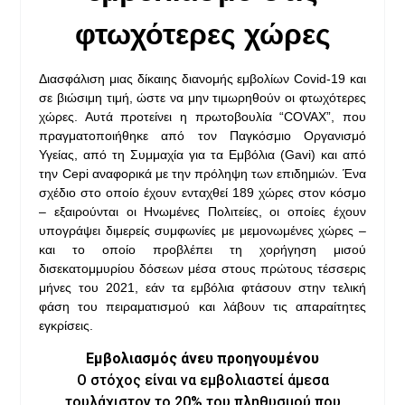
φτωχότερες χώρες
Διασφάλιση μιας δίκαιης διανομής εμβολίων Covid-19 και
σε βιώσιμη τιμή, ώστε να μην τιμωρηθούν οι φτωχότερες
χώρες. Αυτά προτείνει η πρωτοβουλία “COVAX”, που
πραγματοποιήθηκε από τον Παγκόσμιο Οργανισμό
Υγείας, από τη Συμμαχία για τα Εμβόλια (Gavi) και από
την Cepi αναφορικά με την πρόληψη των επιδημιών. Ένα
σχέδιο στο οποίο έχουν ενταχθεί 189 χώρες στον κόσμο
– εξαιρούνται οι Ηνωμένες Πολιτείες, οι οποίες έχουν
υπογράψει διμερείς συμφωνίες με μεμονωμένες χώρες –
και το οποίο προβλέπει τη χορήγηση μισού
δισεκατομμυρίου δόσεων μέσα στους πρώτους τέσσερις
μήνες του 2021, εάν τα εμβόλια φτάσουν στην τελική
φάση του πειραματισμού και λάβουν τις απαραίτητες
εγκρίσεις.
Εμβολιασμός άνευ προηγουμένου
Ο στόχος είναι να εμβολιαστεί άμεσα
τουλάχιστον το 20% του πληθυσμού που