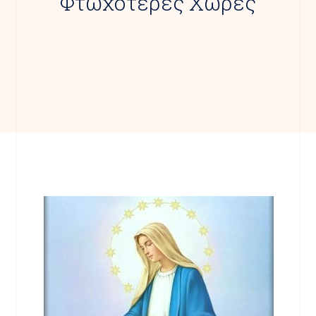
Φτωχότερες Χώρες