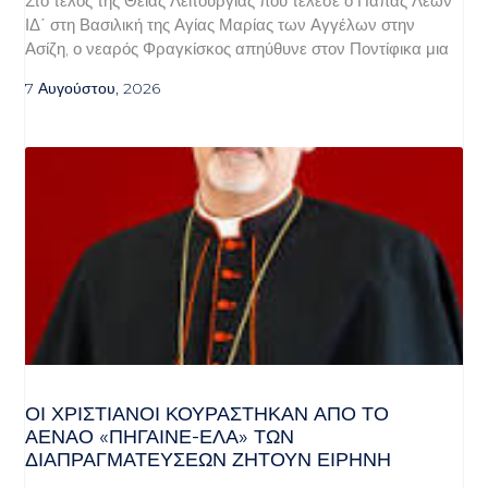
Στο τέλος της Θείας Λειτουργίας που τέλεσε ο Πάπας Λέων
ΙΔ΄ στη Βασιλική της Αγίας Μαρίας των Αγγέλων στην
Ασίζη, ο νεαρός Φραγκίσκος απηύθυνε στον Ποντίφικα μια
7 Αυγούστου, 2026
ΟΙ ΧΡΙΣΤΙΑΝΟΊ ΚΟΥΡΆΣΤΗΚΑΝ ΑΠΌ ΤΟ
ΑΈΝΑΟ «ΠΉΓΑΙΝΕ-ΈΛΑ» ΤΩΝ
ΔΙΑΠΡΑΓΜΑΤΕΎΣΕΩΝ ΖΗΤΟΎΝ ΕΙΡΉΝΗ