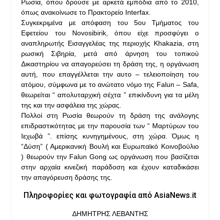
Ρωσία, όπου δρούσε με αρκετά εμπόδια από το 2010,
όπως ανακοίνωσε το Πρακτορείο Ιnterfax.
Συγκεκριμένα με απόφαση του 5ου Τμήματος του
Εφετείου του Novosibirik, όπου είχε προσφύγει ο
αναπληρωτής Εισαγγελέας της περιοχής Khakazia, στη
ρωσική Σιβηρία, μετά από άρνηση του τοπικού
Δικαστηρίου να απαγορεύσει τη δράση της, η οργάνωση
αυτή, που επαγγέλλεται την αυτο – τελειοποίηση του
ατόμου, σύμφωνα με το ανώτατο νόμο της Falun – Safa,
θεωρείται “ απολυταρχική σέχτα ” επικίνδυνη για τα μέλη
της και την ασφάλεια της χώρας.
Πολλοί στη Ρωσία θεωρούν τη δράση της ανάλογης
επιδραστικότητας με την παρουσία των “ Μαρτύρων του
Ιεχωβά ”. επίσης κυνηγημένους, στη χώρα. Όμως η
“Δύση” ( Αμερικανική Βουλή και Ευρωπαϊκό Κοινοβούλιο
) θεωρούν την Falun Gong ως οργάνωση που βασίζεται
στην αρχαία κινεζική παράδοση και έχουν καταδικάσει
την απαγόρευση δράσης της.
Πληροφορίες και φωτογραφία από AsiaNews.it
ΔΗΜΗΤΡΗΣ ΛΕΒΑΝΤΗΣ