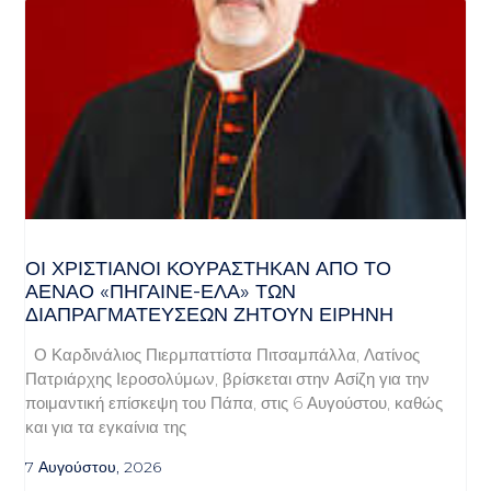
ΟΙ ΧΡΙΣΤΙΑΝΟΊ ΚΟΥΡΆΣΤΗΚΑΝ ΑΠΌ ΤΟ
ΑΈΝΑΟ «ΠΉΓΑΙΝΕ-ΈΛΑ» ΤΩΝ
ΔΙΑΠΡΑΓΜΑΤΕΎΣΕΩΝ ΖΗΤΟΎΝ ΕΙΡΉΝΗ
Ο Καρδινάλιος Πιερμπαττίστα Πιτσαμπάλλα, Λατίνος
Πατριάρχης Ιεροσολύμων, βρίσκεται στην Ασίζη για την
ποιμαντική επίσκεψη του Πάπα, στις 6 Αυγούστου, καθώς
και για τα εγκαίνια της
7 Αυγούστου, 2026