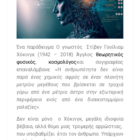
Ένα παράδειγμα: Ο γνωστός Στίβεν Γουίλιαμ
Χόκινγκ (1942 – 2018) Άγγλος
θεωρητικός
φυσικός
,
κοσμολόγος
και συγγραφέας
επαναλάμβανε: «Η
ανθρωπότητα δεν είναι
παρά ένας χημικός αφρός σε έναν πλανήτη
μετρίου μεγέθους που βρίσκεται σε τροχιά
γύρω από ένα μέτριο άστρο στην εξωτερική
περιφέρεια ενός από ένα δισεκατομμύριο
γαλαξίες»
.
Δεν είναι μόνο ο Χόκινγκ, μεγάλη ιδιοφυία
βέβαια, αλλά θύμα μιας τρομερής αρρώστιας,
που υποβαθμίζει έτσι τον άνθρωπο. Υπάρχουν