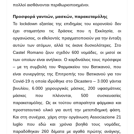
πολλοί αισθάνονται περιθωριοποιημένοι.
Προσφορά γαντιών, μασκών, παρακεταμόλης
Το lockdown εξαιτίας της επιδημίας του κορονοϊού δεν
έχει σταματήσει τις δράσεις που η Εκκλησία, οι
οργανώσεις, οι εθελοντές πραγματοποιούν για την ένταξη
αυτών των ατόμων, αλλά τις έκανε δυσκολότερες. Στο
Castel Romano ζουν σχεδόν 600 νομάδες, οι μισοί εκ
των οποίων είναι ανήλικοι. Ο καρδινάλιος τους πρόσφερε
– με τη συμβολή του Φαρμακείου του Βατικανού, που
είναι συνεργάτης της Επιτροπής του Βατικανού για τον
Covid-19 η οποία ιδρύθηκε στο Dicastero – 3.000 γάντια
βινυλίου, 6.000 χειρουργικές μάσκες, 200 υφασμάτινες
μάσκες που πλένονται, 500 συσκευασίες
παρακεταμόλης. Ως εκ τούτου απαραίτητα φάρμακα και
προστατευτικό υλικό για αυτή την μετεπιδημική φάση.
Και στη συνέχεια, χάρη στην οργάνωση Associazione 21
luglio που εδώ και χρόνια βοηθά τους νομάδες,
παραδόθηκαν 260 δέματα με αγαθά πρώτης ανάγκης,