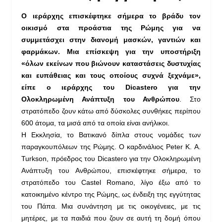
Ο ιεράρχης επισκέφτηκε σήμερα το βράδυ τον
οικισμό στα προάστια της Ρώμης για να
συμμετάσχει στην διανομή μασκών, γαντιών και
φαρμάκων. Μια επίσκεψη για την υποστήριξη
«όλων εκείνων που βιώνουν καταστάσεις δυστυχίας
και ευπάθειας και τους οποίους συχνά ξεχνάμε»,
είπε ο ιεράρχης του Dicastero για την
Ολοκληρωμένη Ανάπτυξη του Ανθρώπου
. Στο
στρατόπεδο ζουν κάτω από δύσκολες συνθήκες περίπου
600 άτομα, τα μισά από τα οποία είναι ανήλικοι.
Η Εκκλησία, το Βατικανό δίπλα στους νομάδες των
παραγκουπόλεων της Ρώμης. Ο καρδινάλιος Peter K. A.
Turkson, πρόεδρος του Dicastero για την Ολοκληρωμένη
Ανάπτυξη του Ανθρώπου, επισκέφτηκε σήμερα, το
στρατόπεδο του Castel Romano, λίγο έξω από το
κατοικημένο κέντρο της Ρώμης, ως ένδειξη της εγγύτητας
του Πάπα. Μια συνάντηση με τις οικογένειες, με τις
μητέρες, με τα παιδιά που ζουν σε αυτή τη δομή όπου