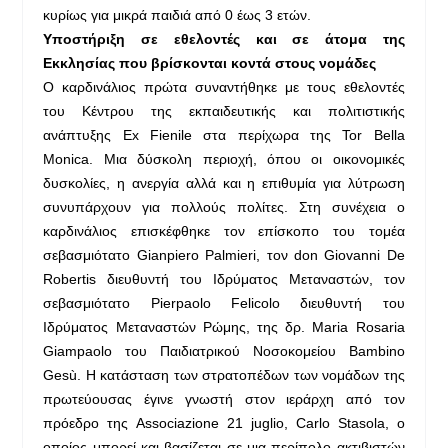
κυρίως για μικρά παιδιά από 0 έως 3 ετών.
Υποστήριξη σε εθελοντές και σε άτομα της
Εκκλησίας που βρίσκονται κοντά στους νομάδες
Ο καρδινάλιος πρώτα συναντήθηκε με τους εθελοντές
του Κέντρου της εκπαιδευτικής και πολιτιστικής
ανάπτυξης Ex Fienile στα περίχωρα της Tor Bella
Monica. Μια δύσκολη περιοχή, όπου οι οικονομικές
δυσκολίες, η ανεργία αλλά και η επιθυμία για λύτρωση
συνυπάρχουν για πολλούς πολίτες. Στη συνέχεια ο
καρδινάλιος επισκέφθηκε τον επίσκοπο του τομέα
σεβασμιότατο Gianpiero Palmieri, τον don Giovanni De
Robertis διευθυντή του Ιδρύματος Μεταναστών, τον
σεβασμιότατο Pierpaolo Felicolo διευθυντή του
Ιδρύματος Μεταναστών Ρώμης, της δρ. Maria Rosaria
Giampaolo του Παιδιατρικού Νοσοκομείου Bambino
Gesù. Η κατάσταση των στρατοπέδων των νομάδων της
πρωτεύουσας έγινε γνωστή στον ιεράρχη από τον
πρόεδρο της Associazione 21 juglio, Carlo Stasola, ο
οποίος μπορεί και βασίζεται σε μια περίπολο ακτιβιστών