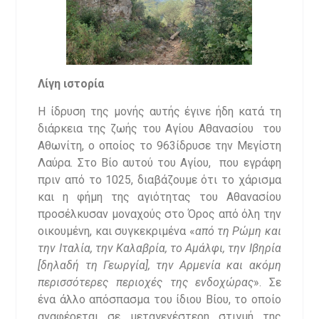
Λίγη ιστορία
Η ίδρυση της μονής αυτής έγινε ήδη κατά τη
διάρκεια της ζωής του Αγίου Αθανασίου του
Αθωνίτη, ο οποίος το 963ίδρυσε την Μεγίστη
Λαύρα. Στο Βίο αυτού του Αγίου, που εγράφη
πριν από το 1025, διαβάζουμε ότι το χάρισμα
και η φήμη της αγιότητας του Αθανασίου
προσέλκυσαν μοναχούς στο Όρος από όλη την
οικουμένη, και συγκεκριμένα «
από τη Ρώμη και
την Ιταλία, την Καλαβρία, το Αμάλφι, την Ιβηρία
[δηλαδή τη Γεωργία], την Αρμενία και ακόμη
περισσότερες περιοχές της ενδοχώρας
». Σε
ένα άλλο απόσπασμα του ίδιου Βίου, το οποίο
αναφέρεται σε μεταγενέστερη στιγμή της