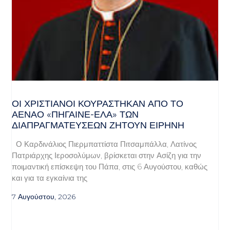
ΟΙ ΧΡΙΣΤΙΑΝΟΊ ΚΟΥΡΆΣΤΗΚΑΝ ΑΠΌ ΤΟ
ΑΈΝΑΟ «ΠΉΓΑΙΝΕ-ΈΛΑ» ΤΩΝ
ΔΙΑΠΡΑΓΜΑΤΕΎΣΕΩΝ ΖΗΤΟΎΝ ΕΙΡΉΝΗ
Ο Καρδινάλιος Πιερμπαττίστα Πιτσαμπάλλα, Λατίνος
Πατριάρχης Ιεροσολύμων, βρίσκεται στην Ασίζη για την
ποιμαντική επίσκεψη του Πάπα, στις 6 Αυγούστου, καθώς
και για τα εγκαίνια της
7 Αυγούστου, 2026