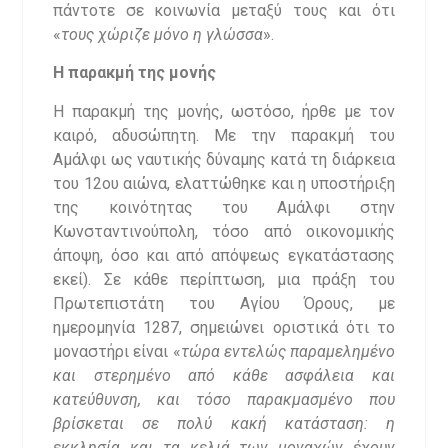
πάντοτε σε κοινωνία μεταξύ τους και ότι
«
τους χώριζε μόνο η γλώσσα
».
Η παρακμή της μονής
Η παρακμή της μονής, ωστόσο, ήρθε με τον
καιρό, αδυσώπητη. Με την παρακμή του
Αμάλφι ως ναυτικής δύναμης κατά τη διάρκεια
του 12ου αιώνα, ελαττώθηκε και η υποστήριξη
της κοινότητας του Αμάλφι στην
Κωνσταντινούπολη, τόσο από οικονομικής
άποψη, όσο και από απόψεως εγκατάστασης
εκεί). Σε κάθε περίπτωση, μια πράξη του
Πρωτεπιστάτη του Αγίου Όρους, με
ημερομηνία 1287, σημειώνει οριστικά ότι το
μοναστήρι είναι «
τώρα εντελώς παραμελημένο
και στερημένο από κάθε ασφάλεια και
κατεύθυνση, και τόσο παρακμασμένο που
βρίσκεται σε πολύ κακή κατάσταση: η
εκκλησία και τα κελιά των μοναχών έχουν