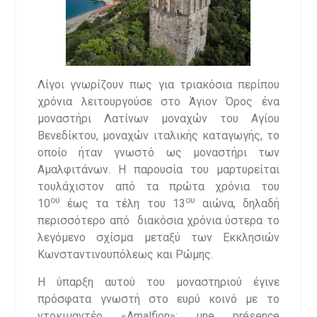
Λίγοι γνωρίζουν πως για τριακόσια περίπου
χρόνια λειτουργούσε στο Άγιον Όρος ένα
μοναστήρι Λατίνων μοναχών του Αγίου
Βενεδίκτου, μοναχών ιταλικής καταγωγής, το
οποίο ήταν γνωστό ως μοναστήρι των
Αμαλφιτάνων. Η παρουσία του μαρτυρείται
τουλάχιστον από τα πρώτα χρόνια του
ου
ου
10
έως τα τέλη του 13
αιώνα, δηλαδή
περισσότερο από διακόσια χρόνια ύστερα το
λεγόμενο σχίσμα μεταξύ των Εκκλησιών
Κωνσταντινουπόλεως και Ρώμης.
Η ύπαρξη αυτού του μοναστηριού έγινε
πρόσφατα γνωστή στο ευρύ κοινό με το
ντοκιμαντέρ «Amalfion»: une présence