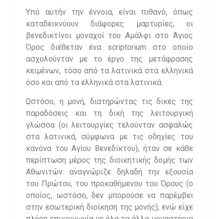
Υπό αυτήν την έννοια, είναι πιθανό, όπως
καταδεικνύουν διάφορες μαρτυρίες, οι
βενεδικτίνοι μοναχοί του Αμάλφι στο Άγιος
Όρος διέθεταν ένα scriptorium στο οποίο
ασχολούνταν με το έργο της μετάφρασης
κειμένων, τόσο από τα λατινικά στα ελληνικά
όσο και από τα ελληνικά στα λατινικά.
Ωστόσο, η μονή, διατηρώντας τις δικές της
παραδόσεις και τη δική της λειτουργική
γλώσσα (οι λειτουργίες τελούνταν ασφαλώς
στα λατινικά, σύμφωνα με τις οδηγίες του
κανόνα του Αγίου Βενεδίκτου), ήταν σε κάθε
περίπτωση μέρος της διοικητικής δομής των
Αθωνιτών: αναγνώριζε δηλαδή την εξουσία
του Πρώτου, του προκαθήμενου του Όρους (ο
οποίος, ωστόσο, δεν μπορούσε να παρέμβει
στην εσωτερική διοίκηση της μονής), ενώ είχε
πλήρη επικοινωνία με όλα τα άλλα μοναστήρια