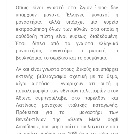
Όπως είναι γνωστό στο Άγιον Όρος δεν
υπάρχουν μονάχα Έλληνες μοναχοί ή
μοναστήρια, αλλά υπάρχει μία ευρεία
εκπροσώπηση όλων των εθνών, στα οποία η
ορθόδοξη πίστη είναι ευρέως διαδεδομένη.
Έτσι, δίπλα από τα γνωστά ελληνικά
μοναστήρια, συναντάμε το ρωσικό, το
βουλγάρικο, το σέρβικο και το ρουμάνικο.
Αν και είναι γνωστό στους ιδικούς και υπάρχει
εκτενής βιβλιογραφία σχετική με το θέμα,
λίγοι ωστόσο, γνωρίζουν ότι αυτή η
ποικιλομορφία των εθνικών πολιτισμών στον
Άθωνα συμπεριέλαβε, στο παρελθόν, και
Λατίνους μοναχούς ιταλικής καταγωγής.
Πρόκειται για το μοναστήρι των
Βενεδικτίνων της «Santa Maria degli
Amalfitani», που μαρτυρείται τουλάχιστον από
ου
τα πρώτα χρόνια του 10
έως τα τέλη του