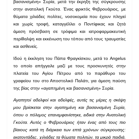
βασανισμένη» Συρία, μετά την έκρηξη της σύγκρουσης
στην ανατολική Γκούτα. Ένας φρικτός Φεβρουάριος, με
θύματα χιλιάδες πολίτες, νοσοκομεία που έχουν πληγεί
και χωρίς τροφή, καταγγέλλει ο Ποντίφικας και ζητά
άμεση πρόσβαση σε τρόφιμα και ιατροφαρμακευτική
περίθαλψη και εκκένωση του τόπου από τους τραυματίες
και ασθενείς.
Ιδού η έκκληση του Πάπα Φραγκίσκου, μετά το Angelus
το οποίο απήγγειλε μαζί με τους προσκυνητές στην
πλατεία του Αγίου Πέτρου από το παράθυρο του
γραφείου του στο Αποστολικό Παλάτι, για άμεση παύση
της βίας στην «αγαπημένη και βασανισμένη» Συρία.
Αγαπητοί αδελφοί και αδελφές, αυτές τις μέρες η σκέψη
μου βρίσκεται στην αγαπημένη και βασανισμένη Συρία,
όπου ο πόλεμος επανεμφανίστηκε, ειδικά στην Ανατολική
Γκούτα. Αυτός ο Φεβρουάριος ήταν ένας από τους πιο
βίαιους κατά τη διάρκεια των επτά χρόνων σύγκρουσης:
εκατοντάδες, χιλιάδες τα θύματα πολιτών, τα μικρά παιδιά,