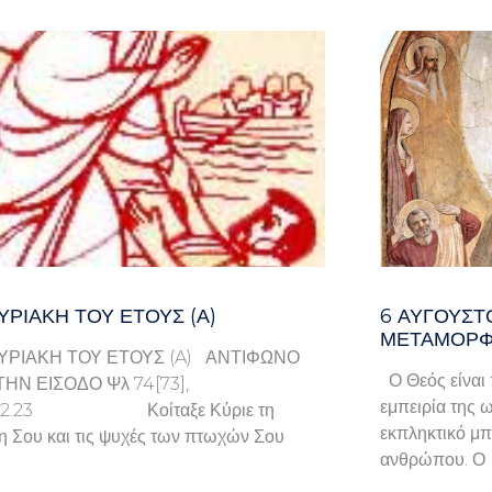
ΥΡΙΑΚΉ ΤΟΥ ΈΤΟΥΣ (Α)
6 ΑΥΓΟΥΣΤ
ΜΕΤΑΜΟΡΦ
ΥΡΙΑΚΗ ΤΟΥ ΕΤΟΥΣ (A) ΑΝΤΙΦΩΝΟ
Ο Θεός είναι 
ΤΗΝ ΕΙΣΟΔΟ Ψλ 74[73],
εμπειρία της ω
9.22.23 Κοίταξε Κύριε τη
εκπληκτικό μπ
η Σου και τις ψυχές των πτωχών Σου
ανθρώπου. Ο