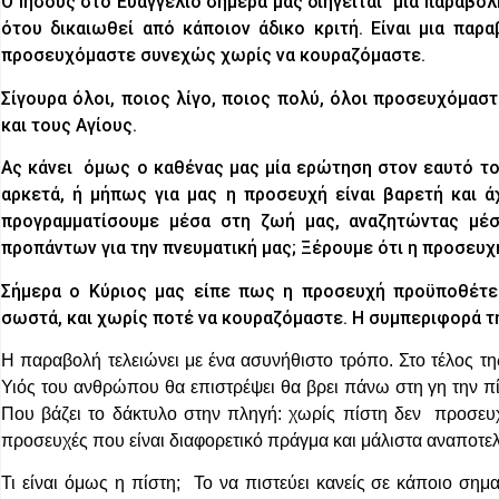
Ο Ιησούς στο Ευαγγέλιο σήμερα μας διηγείται μία παραβολ
ότου δικαιωθεί από κάποιον άδικο κριτή. Είναι μια παρ
προσευχόμαστε συνεχώς χωρίς να κουραζόμαστε.
Σίγουρα όλοι, ποιος λίγο, ποιος πολύ, όλοι προσευχόμασ
και τους Αγίους.
Ας κάνει όμως ο καθένας μας μία ερώτηση στον εαυτό το
αρκετά, ή μήπως για μας η προσευχή είναι βαρετή και 
προγραμματίσουμε μέσα στη ζωή μας, αναζητώντας μέσ
προπάντων για την πνευματική μας; Ξέρουμε ότι η προσευχ
Σήμερα ο Κύριος μας είπε πως η προσευχή προϋποθέτε
σωστά, και χωρίς ποτέ να κουραζόμαστε. Η συμπεριφορά τη
Η παραβολή τελειώνει με ένα ασυνήθιστο τρόπο. Στο τέλος τη
Υιός του ανθρώπου θα επιστρέψει θα βρει πάνω στη γη την πί
Που βάζει το δάκτυλο στην πληγή: χωρίς πίστη δεν προσε
προσευχές που είναι διαφορετικό πράγμα και μάλιστα αναποτελ
Τι είναι όμως η πίστη; Το να πιστεύει κανείς σε κάποιο σημα