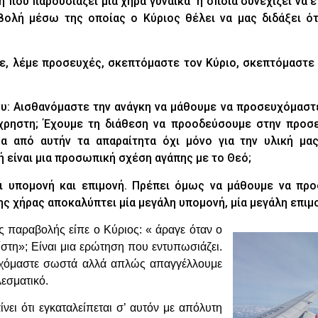
ή που παρουσιάζει μία χήρα γυναίκα η οποία συνεχίζει να 
αβολή μέσω της οποίας ο Κύριος θέλει να μας διδάξει ότ
τε, λέμε προσευχές, σκεπτόμαστε τον Κύριο, σκεπτόμαστε 
υ: Αισθανόμαστε την ανάγκη να μάθουμε να προσευχόμαστ
άχρηστη; Έχουμε τη διάθεση να προοδεύσουμε στην προσε
α από αυτήν τα απαραίτητα όχι μόνο για την υλική μα
ή είναι μια προσωπική σχέση αγάπης με το Θεό;
ι υπομονή και επιμονή. Πρέπει όμως να μάθουμε να πρ
ς χήρας αποκαλύπτει μία μεγάλη υπομονή, μία μεγάλη επιμ
ς παραβολής είπε ο Κύριος: « άραγε όταν ο
στη»; Είναι μια ερώτηση που εντυπωσιάζει.
υχόμαστε σωστά αλλά απλώς απαγγέλλουμε
εσματικό.
ίνει ότι εγκαταλείπεται σ’ αυτόν με απόλυτη