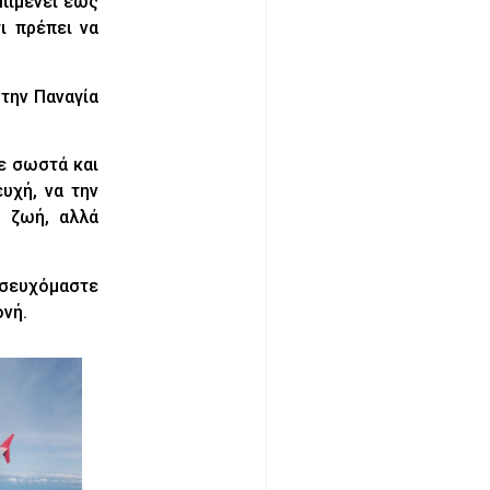
επιμένει έως
ι πρέπει να
την Παναγία
ε σωστά και
υχή, να την
ς ζωή, αλλά
οσευχόμαστε
ονή.