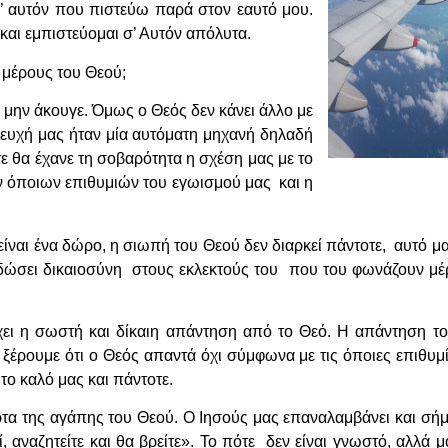
’ αυτόν που πιστεύω παρά στον εαυτό μου.
και εμπιστεύομαι σ’ Αυτόν απόλυτα.
 μέρους του Θεού;
 μην άκουγε. Όμως ο Θεός δεν κάνει άλλο με
σευχή μας ήταν μία αυτόματη μηχανή δηλαδή
τε θα έχανε τη σοβαρότητα η σχέση μας με το
 όποιων επιθυμιών του εγωισμού μας και η
ίναι ένα δώρο, η σιωπή του Θεού δεν διαρκεί πάντοτε, αυτό μα
α δώσει δικαιοσύνη στους εκλεκτούς του που του φωνάζουν μέρ
χει η σωστή και δίκαιη απάντηση από το Θεό. Η απάντηση το
ξέρουμε ότι ο Θεός απαντά όχι σύμφωνα με τις όποιες επιθυμί
το καλό μας και πάντοτε.
όρτα της αγάπης του Θεού. Ο Ιησούς μας επαναλαμβάνει και σήμ
ί, αναζητείτε και θα βρείτε». Το πότε δεν είναι γνωστό, αλλά 