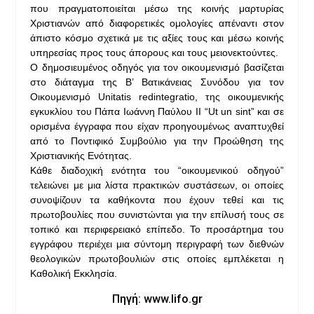
που πραγματοποιείται μέσω της κοινής μαρτυρίας
Χριστιανών από διαφορετικές ομολογίες απέναντι στον
άπιστο κόσμο σχετικά με τις αξίες τους και μέσω κοινής
υπηρεσίας προς τους άπορους και τους μειονεκτούντες.
Ο δημοσιευμένος οδηγός για τον οικουμενισμό βασίζεται
στο διάταγμα της Β’ Βατικάνειας Συνόδου για τον
Οικουμενισμό Unitatis redintegratio, της οικουμενικής
εγκυκλίου του Πάπα Ιωάννη Παύλου II “Ut un sint” και σε
ορισμένα έγγραφα που είχαν προηγουμένως αναπτυχθεί
από το Ποντιφικό Συμβούλιο για την Προώθηση της
Χριστιανικής Ενότητας.
Κάθε διαδοχική ενότητα του “οικουμενικού οδηγού”
τελειώνει με μια λίστα πρακτικών συστάσεων, οι οποίες
συνοψίζουν τα καθήκοντα που έχουν τεθεί και τις
πρωτοβουλίες που συνιστώνται για την επίλυσή τους σε
τοπικό και περιφερειακό επίπεδο. Το προσάρτημα του
εγγράφου περιέχει μια σύντομη περιγραφή των διεθνών
θεολογικών πρωτοβουλιών στις οποίες εμπλέκεται η
Καθολική Εκκλησία.
Πηγή: www.lifo.gr