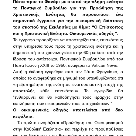
Πάπα προς το Φανάρι με σκοπό την πλήρη ενότητα
το Ποντιφικό Συμβούλιο για την Προώθηση της
Χριστιανικής Ενότητας θα παρουσιάσει ένα
σημαντικό έγγραφο για την οικουμενική διάσταση
του σκοπού της Εκκλησίας με θέμα: “Ο Επίσκοπος
και η Χριστιανική Ενότητα. Οικουμενικός οδηγός “.
Το έγγραφο προορίζεται να υποστηρίξει τους επισκόπους
στην υπηρεσία τους προς τη χριστιανική ενότητα και η
δημοσίευσή του χρονολογείται στην 60η επέτειο από την
ίδρυση του αντίστοιχου Ποντιφικού Συμβουλίου από τον
Πάπα Ιωάννη ΧΧΙΙΙ το 1960, αναφέρει το Vatican News.
Αυτή η έκδοση εγκρίθηκε από τον Πάπα Φραγκίσκο, ο
οποίος το αναφέρθηκε σε μήνυμά του υπενθυμίζοντας ότι
«η εξυπηρέτηση της ενότητας είναι ουσιαστική πτυχή της
αποστολής κάθε επισκόπου» Το εγχειρίδιο θα
“ενθαρρύνει και θα καθοδηγήσει τους ιεράρχες στην
εκπλήρωση των οικουμενικών τους υποχρεώσεων.”
Ο οικουμενικός οδηγός αποτελείται από δύο
κεφάλαια.
– Το πρώτο ονομάζεται «Προώθηση του Οικουμενισμού
στην Καθολική Εκκλησία» και περιέχει τις προϋποθέσεις
για την Εκκλησία που θεωρούνται απαραίτητες για την