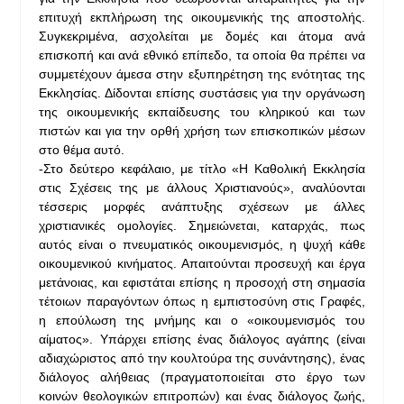
επιτυχή εκπλήρωση της οικουμενικής της αποστολής.
Συγκεκριμένα, ασχολείται με δομές και άτομα ανά
επισκοπή και ανά εθνικό επίπεδο, τα οποία θα πρέπει να
συμμετέχουν άμεσα στην εξυπηρέτηση της ενότητας της
Εκκλησίας. Δίδονται επίσης συστάσεις για την οργάνωση
της οικουμενικής εκπαίδευσης του κληρικού και των
πιστών και για την ορθή χρήση των επισκοπικών μέσων
στο θέμα αυτό.
-Στο δεύτερο κεφάλαιο, με τίτλο «Η Καθολική Εκκλησία
στις Σχέσεις της με άλλους Χριστιανούς», αναλύονται
τέσσερις μορφές ανάπτυξης σχέσεων με άλλες
χριστιανικές ομολογίες. Σημειώνεται, καταρχάς, πως
αυτός είναι ο πνευματικός οικουμενισμός, η ψυχή κάθε
οικουμενικού κινήματος. Απαιτούνται προσευχή και έργα
μετάνοιας, και εφιστάται επίσης η προσοχή στη σημασία
τέτοιων παραγόντων όπως η εμπιστοσύνη στις Γραφές,
η επούλωση της μνήμης και ο «οικουμενισμός του
αίματος». Υπάρχει επίσης ένας διάλογος αγάπης (είναι
αδιαχώριστος από την κουλτούρα της συνάντησης), ένας
διάλογος αλήθειας (πραγματοποιείται στο έργο των
κοινών θεολογικών επιτροπών) και ένας διάλογος ζωής,