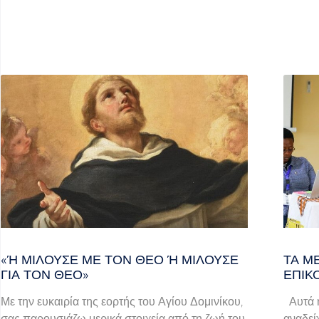
«Ή ΜΙΛΟΎΣΕ ΜΕ ΤΟΝ ΘΕΌ Ή ΜΙΛΟΎΣΕ ΓΙ
ΤΑ Μ
Α ΤΟΝ ΘΕΌ»
ΕΠΙΚ
Με την ευκαιρία της εορτής του Αγίου Δομινίκου,
Αυτά ή
σας παρουσιάζω μερικά στοιχεία από τη ζωή του
αναδεί