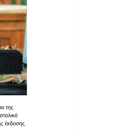
ρο της
στολικό
ης έκδοσης