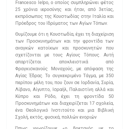
Francesco Ielpo, ο οποίος συμπληρώνει φέτος
25 χρόνια ιεροσύνης και ήταν, από 3ετίας,
εκπρόσωπος της Κουστωδίας στην Ιταλία και
Πρόεδρος του Ιδρύματος των Αγίων Τόπων.
Θυμίζουμε ότι η Κουστωδία, έχει τη διαχείριση
των Προσκυνημάτων και την φροντίδα των
αναγκών κατοίκων και προσκυνητών που
σχετίζονται με τους Αγίους Τόπους. Αυτή
απαρτίζεται αποκλειστικά από
Φραγκισκανούς Μοναχούς, με απόφαση της
Αγίας Έδρας. Το συγκεκριμένο Τάγμα, με 350
περίπου μέλη του, που ζουν σε Ιορδανία, Συρία,
Λίβανο, Αίγυπτο, Ισραήλ, Παλαιστίνη αλλά και
Κύπρο και Ρόδο, έχει τη φροντίδα 50
Προσκυνημάτων και διαχειρίζεται 17 σχολεία,
ένα Θεολογικό Ινστιτούτο και μια Βιβλική
Σχολή, εκτός, φυσικά, πολλών ενοριών
Όπως γνωρίζουμε «ο βρετανός με το