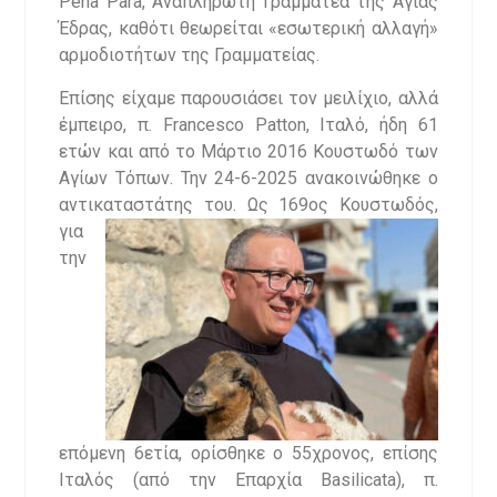
Pena Para, Αναπληρωτή Γραμματέα της Αγίας
Έδρας, καθότι θεωρείται «εσωτερική αλλαγή»
αρμοδιοτήτων της Γραμματείας.
Επίσης είχαμε παρουσιάσει τον μειλίχιο, αλλά
έμπειρο, π. Francesco Patton, Ιταλό, ήδη 61
ετών και από το Μάρτιο 2016 Κουστωδό των
Αγίων Τόπων. Την 24-6-2025 ανακοινώθηκε ο
αντικαταστάτης του. Ως 169ος
Κουστωδός,
για
την
επόμενη 6ετία, ορίσθηκε ο 55χρονος, επίσης
Ιταλός (από την Επαρχία Basilicata), π.