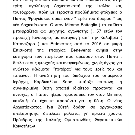
τρίτη μεγαλύτερη Αρχιεπισκοπή της Ιταλίας και,
ταυτόχρονα, πόλη με τεράστια προβλήματα φτώχειας ο
Πάπας Φραγκίσκος όρισε έναν “ ιερέα του δρόμου ” ως
νέο Αρχιεπίσκοπο. Ο ντον Mimmo Battaglia ( το επίθετο
μεταφράζεται ως μαχητής, αγωνιστής ), 57 ετών τον
προσεχή Ιανουάριο, με καταγωγή απ΄ την Καλαβρία (
Καταντζάρο ) και Επίσκοπος από το 2016 σε μικρή
Επισκοπή της επαρχίας Benevento ανήκει στην
κατηγορία των ποιμένων που αρέσουν στον Πάπα :
δίπλα στους φτωχούς και αναγκεμένους, χωρίς άγχος για
ανώτερα αξιώματα, “πατέρας” για τους ιερείς του και
ταπεινός. Η αναζήτηση του διαδόχου του σημερινού
Ιεράρχη, Καρδιναλίου Sepe, υπήρξε επίπονη, η
συγκεκριμένη θέση απαιτεί ιδιαίτερα προσόντα και
αντοχές, ο Πάπας ήξερε προσωπικά τον ντον Mimmo,
κατέληξε ότι έχει τα προσόντα για τη θέση. Ο νέος
Αρχιεπίσκοπος έχει 20ετή δράση σε οργανώσεις
απεξάρτησης, διετέλεσε μάλιστα, γι` αρκετά χρόνια,
Πρόεδρος της Ιταλικής Ομοσπονδίας Θεραπευτικών
Κοινοτήτων