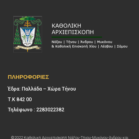
ΠΛΗΡΟΦΟΡΊΕΣ
Έδρα: Παλλάδα – Χώρα Τήνου
Τ.Κ 842 00
Τηλέφωνο : 2283022382
©2022 Καθολική Αρχιεπισκοπή Νάξου-Τήνου-Μυκόνου-Άνδρου και