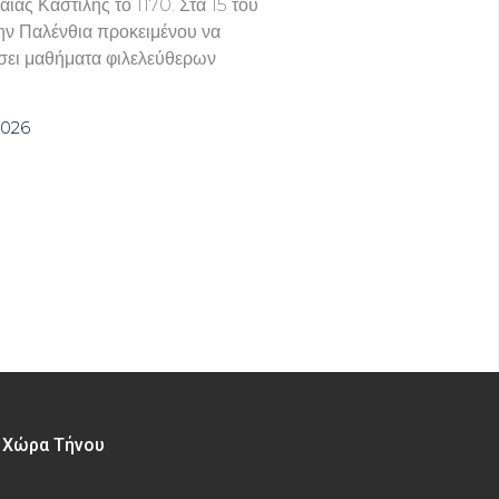
ιάς Καστίλης το 1170. Στα 15 του
ην Παλένθια προκειμένου να
ει μαθήματα φιλελεύθερων
2026
– Χώρα Τήνου