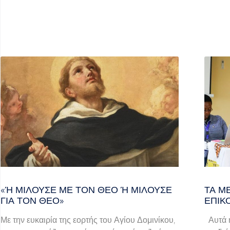
«Ή ΜΙΛΟΎΣΕ ΜΕ ΤΟΝ ΘΕΌ Ή ΜΙΛΟΎΣΕ ΓΙ
ΤΑ Μ
Α ΤΟΝ ΘΕΌ»
ΕΠΙΚ
Με την ευκαιρία της εορτής του Αγίου Δομινίκου,
Αυτά ή