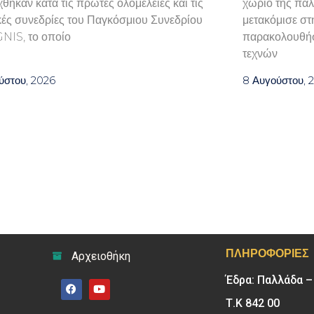
χθηκαν κατά τις πρώτες ολομέλειες και τις
χωριό της παλα
κές συνεδρίες του Παγκόσμιου Συνεδρίου
μετακόμισε στ
GNIS, το οποίο
παρακολουθήσ
τεχνών
ύστου, 2026
8 Αυγούστου, 
ΠΛΗΡΟΦΟΡΊΕΣ
Αρχειοθήκη
Έδρα: Παλλάδα 
Τ.Κ 842 00