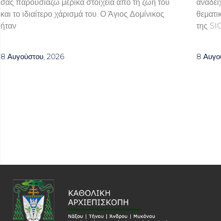
σας παρουσιάζω μερικά στοιχεία από τη ζωή του
αναδεί
και το ιδιαίτερο χάρισμά του. Ο Άγιος Δομίνικος
θεματι
ήταν
της SI
8 Αυγούστου, 2026
8 Αυγο