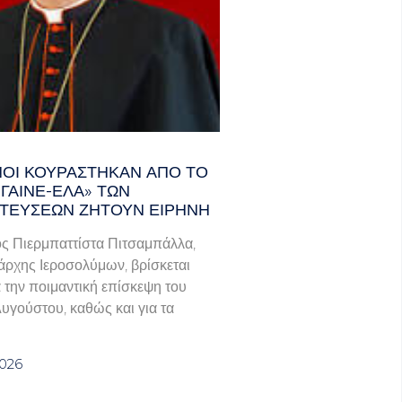
ΑΝΟΊ ΚΟΥΡΆΣΤΗΚΑΝ ΑΠΌ ΤΟ
ΓΑΙΝΕ-ΈΛΑ» ΤΩΝ
ΤΕΎΣΕΩΝ ΖΗΤΟΎΝ ΕΙΡΉΝΗ
ς Πιερμπαττίστα Πιτσαμπάλλα,
άρχης Ιεροσολύμων, βρίσκεται
α την ποιμαντική επίσκεψη του
Αυγούστου, καθώς και για τα
2026