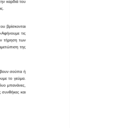
την καρδιά του
ις.
που βρίσκονται
«Αφήνουμε τις
την τήρηση των
τιμετώπιση της
άβουν σούπα ή
υμε το γεύμα.
 δυο μπανάνες,
ς συνθήκες και