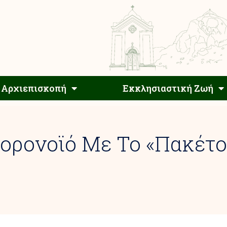
Αρχιεπίσκοπος
Αρχιεπισκοπή
Εκκλησιαστ
Αρχιεπισκοπή
Εκκλησιαστική Ζωή
ορονοϊό Με Το «πακέτο