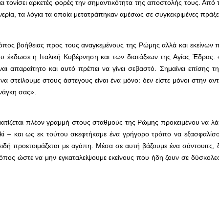
χει τονίσει αρκετές φορές την σημαντικότητα της αποστολής τους. Από 
νερία, τα λόγια τα οποία μετατράπηκαν αμέσως σε συγκεκριμένες πράξε
τρόπος βοήθειας προς τους αναγκεμένους της Ρώμης αλλά και εκείνων 
υ έκδωσε η Ιταλική Κυβέρνηση και των διατάξεων της Αγίας Έδρας. 
ίναι απαραίτητο και αυτό πρέπει να γίνει σεβαστό. Σημαίνει επίσης 
 στείλουμε στους άστεγους είναι ένα μόνο: δεν είστε μόνοι στην αν
νάγκη σας».
ηματίζεται πλέον γραμμή στους σταθμούς της Ρώμης προκειμένου να λ
ski – και ως εκ τούτου σκεφτήκαμε ένα γρήγορο τρόπο να εξασφαλίσο
ειδή προετοιμάζεται με αγάπη. Μέσα σε αυτή βάζουμε ένα σάντουιτς,
τρόπος ώστε να μην εγκαταλείψουμε εκείνους που ήδη ζουν σε δύσκολε