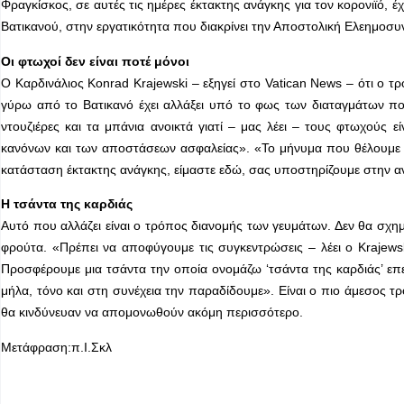
Φραγκίσκος, σε αυτές τις ημέρες έκτακτης ανάγκης για τον κορονιϊό, έ
Βατικανού, στην εργατικότητα που διακρίνει την Αποστολική Ελεημοσυ
Οι φτωχοί δεν είναι ποτέ μόνοι
Ο Καρδινάλιος Konrad Krajewski – εξηγεί στο Vatican News – ότι ο 
γύρω από το Βατικανό έχει αλλάξει υπό το φως των διαταγμάτων πο
ντουζιέρες και τα μπάνια ανοικτά γιατί – μας λέει – τους φτωχούς ε
κανόνων και των αποστάσεων ασφαλείας». «Το μήνυμα που θέλουμε να
κατάσταση έκτακτης ανάγκης, είμαστε εδώ, σας υποστηρίζουμε στην α
Η τσάντα της καρδιάς
Αυτό που αλλάζει είναι ο τρόπος διανομής των γευμάτων. Δεν θα σχ
φρούτα. «Πρέπει να αποφύγουμε τις συγκεντρώσεις – λέει ο Krajew
Προσφέρουμε μια τσάντα την οποία ονομάζω ‘τσάντα της καρδιάς’ επ
μήλα, τόνο και στη συνέχεια την παραδίδουμε». Είναι ο πιο άμεσος 
θα κινδύνευαν να απομονωθούν ακόμη περισσότερο.
Μετάφραση:π.Ι.Σκλ