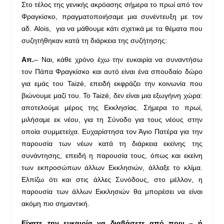
Στο τέλος της γενικής ακρόασης σήμερα το πρωί από τον
Φραγκίσκο, πραγματοποιήσαμε μια συνέντευξη με τον
αδ. Alois, για να μάθουμε κάτι σχετικά με τα θέματα που
συζητήθηκαν κατά τη διάρκεια της συζήτησης:
Απ.
– Ναι, κάθε χρόνο έχω την ευκαιρία να συναντήσω
τον Πάπα Φραγκίσκο και αυτό είναι ένα σπουδαίο δώρο
για εμάς του Taizé, επειδή εκφράζει την κοινωνία που
βιώνουμε μαζί του. Το Taizé, δεν είναι μια εξωγήινη χώρα:
αποτελούμε μέρος της Εκκλησίας. Σήμερα το πρωί,
μιλήσαμε εκ νέου, για τη Σύνοδο για τους νέους στην
οποία συμμετείχα. Ευχαρίστησα τον Άγιο Πατέρα για την
παρουσία των νέων κατά τη διάρκεια εκείνης της
συνάντησης, επειδή η παρουσία τους, όπως και εκείνη
των εκπροσώπων άλλων Εκκλησιών, άλλαξε το κλίμα.
Ελπίζω ότι και στις άλλες Συνόδους, στο μέλλον, η
παρουσία των άλλων Εκκλησιών θα μπορέσει να είναι
ακόμη πιο σημαντική.
Είχατε την ευκαιρία να διαβάσετε από πριν – ή