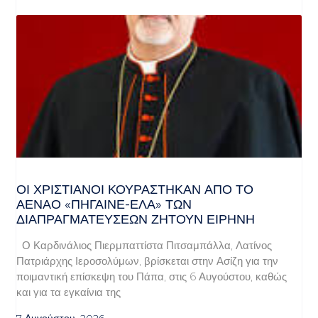
ΟΙ ΧΡΙΣΤΙΑΝΟΊ ΚΟΥΡΆΣΤΗΚΑΝ ΑΠΌ ΤΟ
ΑΈΝΑΟ «ΠΉΓΑΙΝΕ-ΈΛΑ» ΤΩΝ
ΔΙΑΠΡΑΓΜΑΤΕΎΣΕΩΝ ΖΗΤΟΎΝ ΕΙΡΉΝΗ
Ο Καρδινάλιος Πιερμπαττίστα Πιτσαμπάλλα, Λατίνος
Πατριάρχης Ιεροσολύμων, βρίσκεται στην Ασίζη για την
ποιμαντική επίσκεψη του Πάπα, στις 6 Αυγούστου, καθώς
και για τα εγκαίνια της
7 Αυγούστου, 2026