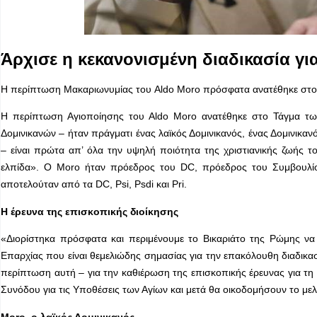
Άρχισε η κεκανονισμένη διαδικασία γ
Η περίπτωση Μακαριωνυμίας του Aldo Moro πρόσφατα ανατέθηκε στου
Η περίπτωση Αγιοποίησης του Aldo Moro ανατέθηκε στο Τάγμα των 
Δομινικανών – ήταν πράγματι ένας λαϊκός Δομινικανός, ένας Δομινικα
– είναι πρώτα απ’ όλα την υψηλή ποιότητα της χριστιανικής ζωής 
ελπίδα». Ο Moro ήταν πρόεδρος του DC, πρόεδρος του Συμβουλίο
αποτελούταν από τα DC, Psi, Psdi και Pri.
Η έρευνα της επισκοπικής διοίκησης
«Διορίστηκα πρόσφατα και περιμένουμε το Βικαριάτο της Ρώμης να 
Επαρχίας που είναι θεμελιώδης σημασίας για την επακόλουθη διαδικασί
περίπτωση αυτή – για την καθιέρωση της επισκοπικής έρευνας για τ
Συνόδου για τις Υποθέσεις των Αγίων και μετά θα οικοδομήσουν το με
Moro
,
ο λαϊκός Δομινικανός