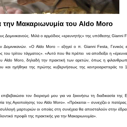
ια την Μακαριωνυμία του
Aldo Moro
ς Δομινικανούς. Μιλά ο αρμόδιος «ερευνητής» της υπόθεσης Gianni F
Δομινικανών. «Ο Aldo Moro – εξηγεί ο π. Gianni Festa, Γενικός 
νός του τρίτου τάγματος». «Αυτό που θα πρέπει να αποδείξει η «έρευν
του Aldo Moro, δηλαδή την πρακτική των αρετών, όπως η φιλανθρωπί
υ και ηγήθηκε της πρώτης κυβερνήσεως της κεντροαριστεράς το 
επιβεβαιώσει τον διορισμό μου για να ξεκινήσω τη διαδικασία της Ε
α της Αγιοποίησης του Aldo Moro». «Πρόκειται – συνεχίζει ο πατέρας 
η συλλογή μαρτυριών οι οποίες στη συνέχεια θα αποσταλούν στην έδρ
λλοντικό προφίλ της πρακτικής για την Μακαριωνυμία».