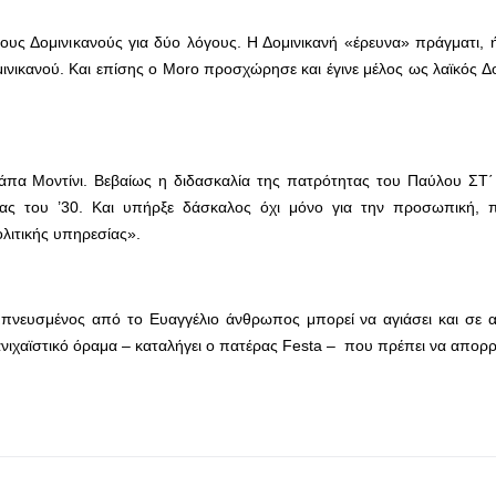
υς Δομινικανούς για δύο λόγους. Η Δομινικανή «έρευνα» πράγματι,
ινικανού. Και επίσης ο Moro προσχώρησε και έγινε μέλος ως λαϊκός Δ
υ Πάπα Μοντίνι. Βεβαίως η διδασκαλία της πατρότητας του Παύλου ΣΤ
ίας του ’30. Και υπήρξε δάσκαλος όχι μόνο για την προσωπική, π
ολιτικής υπηρεσίας».
 εμπνευσμένος από το Ευαγγέλιο άνθρωπος μπορεί να αγιάσει και σε 
μανιχαϊστικό όραμα – καταλήγει ο πατέρας Festa – που πρέπει να απορρ