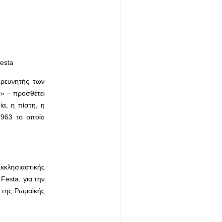
esta
ερευνητής των
α» – προσθέτει
α, η πίστη, η
1963 το οποίο
κκλησιαστικής
Festa, για την
α της Ρωμαϊκής