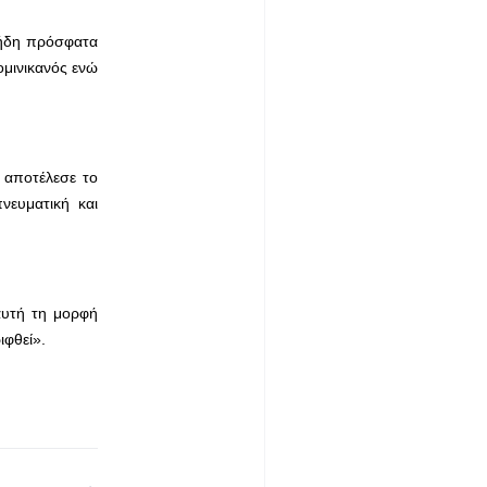
 ήδη πρόσφατα
ομινικανός ενώ
΄ αποτέλεσε το
νευματική και
αυτή τη μορφή
ιφθεί».