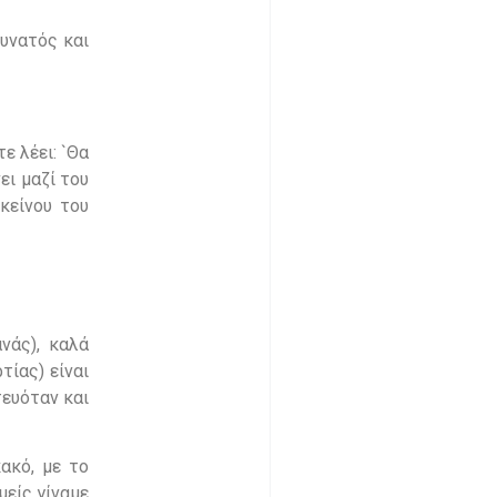
δυνατός και
ε λέει: `Θα
ει μαζί του
εκείνου του
νάς), καλά
τίας) είναι
τευόταν και
ακό, με το
μείς γίναμε