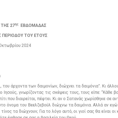
ης
 ΤΗΣ 27
ΕΒΔΟΜΑΔΑΣ
Σ ΠΕΡΙΟΔΟΥ ΤΟΥ ΕΤΟΥΣ
Οκτωβρίου 2024
)
 του άρχοντα των δαιμονίων, διώχνει τα δαιμόνια”. Κι άλλοι
ο Ιησούς, γνωρίζοντας τις σκέψεις τους, τους είπε: “Κάθε β
ίτι που διαιρείται, πέφτει. Κι αν ο Σατανάς χωρίσθηκε σε α
ι στο όνομα του Βεελζεβούλ διώχνω τα δαιμόνια. Αλλά αν εγ
ίνος τα διώχνουν; Για το λόγο αυτό, οι γιοί σας θα είναι οι 
ότε έφθασε σε σας η βασιλεία του Θεού.