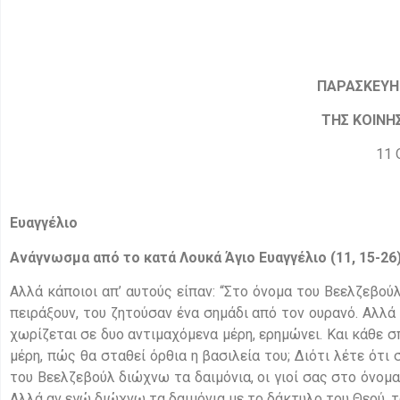
ΠΑΡΑΣΚΕΥΗ
ΤΗΣ ΚΟΙΝΗ
11 
Ευαγγέλιο
Ανάγνωσμα από το κατά Λουκά Άγιο Ευαγγέλιο (
11, 15-26
Αλλά κάποιοι απ’ αυτούς είπαν: “Στο όνομα του Βεελζεβούλ,
πειράξουν, του ζητούσαν ένα σημάδι από τον ουρανό. Αλλά 
χωρίζεται σε δυο αντιμαχόμενα μέρη, ερημώνει. Και κάθε σπ
μέρη, πώς θα σταθεί όρθια η βασιλεία του; Διότι λέτε ότ
του Βεελζεβούλ διώχνω τα δαιμόνια, οι γιοί σας στο όνομα τ
Αλλά αν εγώ διώχνω τα δαιμόνια με το δάκτυλο του Θεού, τ