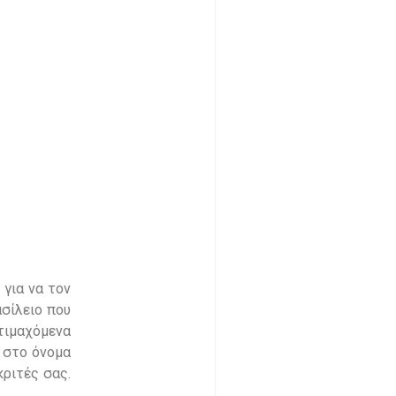
 για να τον
ασίλειο που
ντιμαχόμενα
ώ στο όνομα
κριτές σας.