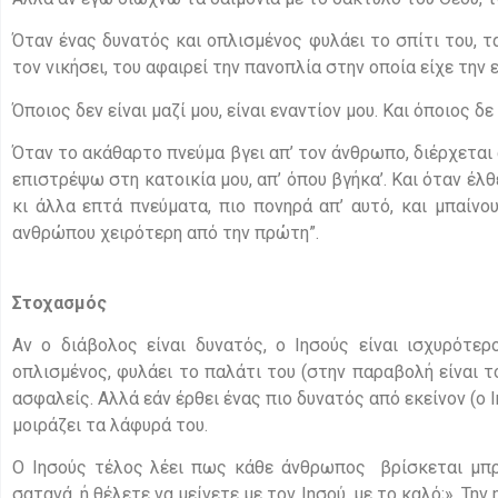
Όταν ένας δυνατός και οπλισμένος φυλάει το σπίτι του, τ
τον νικήσει, του αφαιρεί την πανοπλία στην οποία είχε την
Όποιος δεν είναι μαζί μου, είναι εναντίον μου. Και όποιος δε
Όταν το ακάθαρτο πνεύμα βγει απ’ τον άνθρωπο, διέρχεται 
επιστρέψω στη κατοικία μου, απ’ όπου βγήκα’. Και όταν έλθε
κι άλλα επτά πνεύματα, πιο πονηρά απ’ αυτό, και μπαίνου
ανθρώπου χειρότερη από την πρώτη”.
Στοχασμός
Αν ο διάβολος είναι δυνατός, ο Ιησούς είναι ισχυρότε
οπλισμένος, φυλάει το παλάτι του (στην παραβολή είναι το
ασφαλείς. Αλλά εάν έρθει ένας πιο δυνατός από εκείνον (ο 
μοιράζει τα λάφυρά του.
Ο Ιησούς τέλος λέει πως κάθε άνθρωπος βρίσκεται μπρο
σατανά, ή θέλετε να μείνετε με τον Ιησού, με το καλό;». Τη