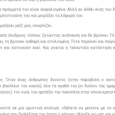
α πράγματά του είναι ασφαλισμένα. Αλλά αν έλθει ένας πιο 
 εμπιστοσύνη του και μοιράζει τα λάφυρά του.
 μαζεύει μαζί μου, σκορπίζει.
από άνυδρους τόπους ζητώντας ανάπαυση και δε βρίσκει. Τότ
ι, τη βρίσκει καθαρή και στολισμένη. Τότε πηγαίνει και παίρν
ν και κατοικούν εκεί. Και γίνεται η τελευταία κατάσταση 
ρος. Όταν ένας άνθρωπος δυνατός (στην παραβολή ο σατα
 βασίλειο του κακού), όλα τα αγαθά του (οι δούλοι της αμαρ
Ιησούς) τον νικά, του αρπάζει την πανοπλία στην οποία εμπισ
στά σε μια οριστική επιλογή: «Θέλετε να μείνετε με το κ
ν ημέρα που διαλέξαμε τον Ιησού ο κόσμος άλλαξε για μας και ε