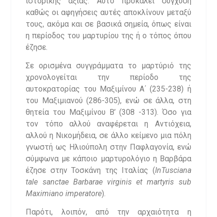
ιστορικής αξίας. Αυτό προκαλεί σύγχυση
καθώς οι αφηγήσεις αυτές αποκλίνουν μεταξύ
τους, ακόμα και σε βασικά σημεία, όπως είναι
η περίοδος του μαρτυρίου της ή ο τόπος όπου
έζησε.
Σε ορισμένα συγγράμματα το μαρτύριό της
χρονολογείται την περίοδο της
αυτοκρατορίας του Μαξιμίνου Α΄ (235-238) ή
του Μαξιμιανού (286-305), ενώ σε άλλα, στη
θητεία του Μαξιμίνου Β’ (308 -313). Όσο για
τον τόπο αλλού αναφέρεται η Αντιόχεια,
αλλού η Νικομήδεια, σε άλλο κείμενο μια πόλη
γνωστή ως Ηλιούπολη στην Παφλαγονία, ενώ
σύμφωνα με κάποιο μαρτυρολόγιο η Βαρβάρα
έζησε στην Τοσκάνη της Ιταλίας (
In
Tusciana
tale
sanctae
Barbarae
virginis
et
martyris
sub
Maximiano
imperatore
).
Παρότι, λοιπόν, από την αρχαιότητα η