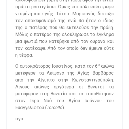
πρώτα μαστιγώσει. Όμως και πάλι επέστρεψε
ντυμένη και υγιής. Τότε ο Μαρκιανός διέταξε
τον αποκεφαλισμό της ενώ θα ήταν ο ίδιος
της ο πατέρας που θα εκτελούσε την πράξη.
Μόλις ο πατέρας της ολοκλήρωσε το έγκλημα
μια φωτιά που κατέβηκε από τον ουρανό και
τον κατέκαψε. Από τον οποίο δεν έμεινε ούτε
η τέφρα.
ο
Ο αυτοκράτορας Ιουστίνος, κατά τον 6
αιώνα
μετέφερε τα Λείψανα της Αγίας Βαρβάρας
από την Αίγυπτο στην Κωνσταντινούπολη.
Λίγους αιώνες αργότερα οι Βενετοί τα
μετέφεραν στη Βενετία και τα τοποθέτησαν
στον Ιερό Ναό του Αγίου Ιωάννου του
Ευαγγελιστού (
Torcello
).
πγπ