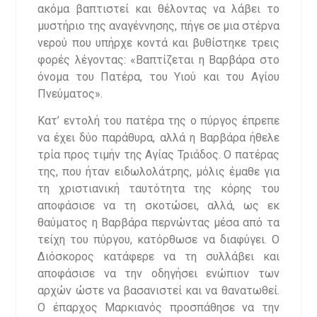
ακόμα βαπτιστεί και θέλοντας να λάβει το
μυστήριο της αναγέννησης, πήγε σε μια στέρνα
νερού που υπήρχε κοντά και βυθίστηκε τρεις
φορές λέγοντας: «Βαπτίζεται η Βαρβάρα στο
όνομα του Πατέρα, του Υιού και του Αγίου
Πνεύματος».
Κατ’ εντολή του πατέρα της ο πύργος έπρεπε
να έχει δύο παράθυρα, αλλά η Βαρβάρα ήθελε
τρία προς τιμήν της Αγίας Τριάδος. Ο πατέρας
της, που ήταν ειδωλολάτρης, μόλις έμαθε για
τη χριστιανική ταυτότητα της κόρης του
αποφάσισε να τη σκοτώσει, αλλά, ως εκ
θαύματος η Βαρβάρα περνώντας μέσα από τα
τείχη του πύργου, κατόρθωσε να διαφύγει. Ο
Διόσκορος κατάφερε να τη συλλάβει και
αποφάσισε να την οδηγήσει ενώπιον των
αρχών ώστε να βασανιστεί και να θανατωθεί.
Ο έπαρχος Μαρκιανός προσπάθησε να την