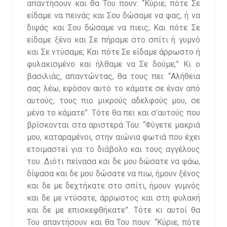
απαντήσουν και θα Του πουν: “Κύριε, πότε Σε
είδαμε να πεινάς και Σου δώσαμε να φας, ή να
διψάς και Σου δώσαμε να πιεις; Και πότε Σε
είδαμε ξένο και Σε πήραμε στο σπίτι ή γυμνό
και Σε ντύσαμε; Και πότε Σε είδαμε άρρωστο ή
φυλακισμένο και ήλθαμε να Σε δούμε;” Κι ο
βασιλιάς, απαντώντας, θα τους πει: “Αλήθεια
σας λέω, εφόσον αυτό το κάματε σε έναν από
αυτούς, τους πιο μικρούς αδελφούς μου, σε
μένα το κάματε”. Τότε θα πει και σ’αυτούς που
βρίσκονται στα αριστερά Του: “Φύγετε μακριά
μου, καταραμένοι, στην αιώνια φωτιά που έχει
ετοιμαστεί για το διάβολο και τους αγγέλους
του. Διότι πείνασα και δε μου δώσατε να φάω,
δίψασα και δε μου δώσατε να πιω, ήμουν ξένος
και δε με δεχτήκατε στο σπίτι, ήμουν γυμνός
και δε με ντύσατε, άρρωστος και στη φυλακή
και δε με επισκεφθήκατε”. Τότε κι αυτοί θα
Του απαντήσουν και θα Του πουν: “Κύριε, πότε