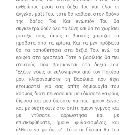
ανθρώπου μέσα στη δόξα Του και όλοι οι
άγγελοι μαζί Του, τότε θα καθίσει στον θρόνο
της δόξας Του. Και ενώπιόν Του θα
συγκεντρωθούν όλα τα έθνη και θα τα χωρίσει
μεταξύ τους, όπως ο βοσκός χωρίζει τα
πρόβατα από τα ερίφια. Και τα μεν πρόβατα
θα τα τοποθετήσει στα δεξιά Του, ενώ τα
ερίφια στα αριστερά. Τότε ο βασιλιάς θα πει
σ’αυτούς που βρίσκονται στα δεξιά Του:
“Ελάτε, εσείς οι ευλογημένοι από τον Πατέρα
μου, κληρονομήστε τη Βασιλεία που έχει
ετοιμαστεί για σας απ’τη δημιουργία του
κόσμου, διότι πείνασα και μου δώσατε να φάω,
δίψασα και μου δώσατε να πιω, ήμουν ξένος
και με δεχτήκατε στο σπίτι, ήμουν γυμνός και
με ντύσατε, αρρώστησα και με
επισκεφθήκατε, ήμουν φυλακισμένος και
ήλθατε να με δείτε”. Τότε οι δίκαιοι θα Του