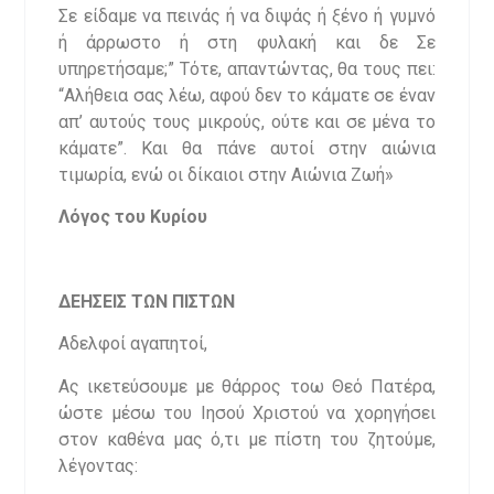
Σε είδαμε να πεινάς ή να διψάς ή ξένο ή γυμνό
ή άρρωστο ή στη φυλακή και δε Σε
υπηρετήσαμε;” Τότε, απαντώντας, θα τους πει:
“Αλήθεια σας λέω, αφού δεν το κάματε σε έναν
απ’ αυτούς τους μικρούς, ούτε και σε μένα το
κάματε”. Και θα πάνε αυτοί στην αιώνια
τιμωρία, ενώ οι δίκαιοι στην Αιώνια Ζωή»
Λόγος του Κυρίου
ΔΕΗΣΕΙΣ ΤΩΝ ΠΙΣΤΩΝ
Αδελφοί αγαπητοί,
Ας ικετεύσουμε με θάρρος τοω Θεό Πατέρα,
ώστε μέσω του Ιησού Χριστού να χορηγήσει
στον καθένα μας ό,τι με πίστη του ζητούμε,
λέγοντας: