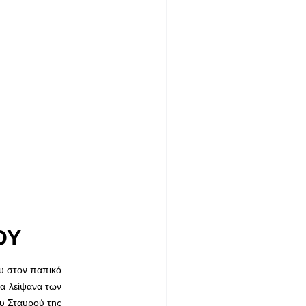
ΟΥ
υ στον παπικό
τα λείψανα των
ου Σταυρού της