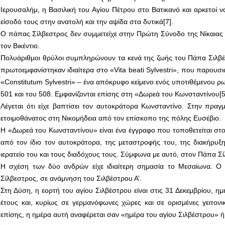
Ιερουσαλήμ, η Βασιλική του Αγίου Πέτρου στο Βατικανό και αρκετοί ν
είσοδό τους στην ανατολή και την αψίδα στα δυτικά[7].
Ο πάπας Σίλβεστρος δεν συμμετείχε στην Πρώτη Σύνοδο της Νίκαιας τ
τον Βικέντιο.
Πολυάριθμοι θρύλοι συμπληρώνουν τα κενά της ζωής του Πάπα Σιλβέσ
πρωτοεμφανίστηκαν ιδιαίτερα στο «Vita beati Sylvestri», που παρουσιά
«Constitutum Sylvestri» – ένα απόκρυφο κείμενο ενός υποτιθέμενου ρ
501 και του 508. Εμφανίζονται επίσης στη «Δωρεά του Κωνσταντίνου[5
Λέγεται ότι είχε βαπτίσει τον αυτοκράτορα Κωνσταντίνο. Στην πρα
ετοιμοθάνατος στη Νικομήδεια από τον επίσκοπο της πόλης Ευσέβιο.
Η «Δωρεά του Κωνσταντίνου» είναι ένα έγγραφο που τοποθετείται στο δ
από τον ίδιο τον αυτοκράτορα, της μεταστροφής του, της διακήρυ
ιερατείο του και τους διαδόχους τους. Σύμφωνα με αυτό, στον Πάπα Σ
Η σχέση των δύο ανδρών είχε ιδιαίτερη σημασία το Μεσαίωνα. Ο 
Σίλβεστρος, σε ανάμνηση του Σιλβέστρου Α’.
Στη Δύση, η εορτή του αγίου Σιλβέστρου είναι στις 31 Δεκεμβρίου, ημέ
έτους και, κυρίως σε γερμανόφωνες χώρες και σε ορισμένες γειτον
επίσης, η ημέρα αυτή αναφέρεται σαν «ημέρα του αγίου Σιλβέστρου» ή 