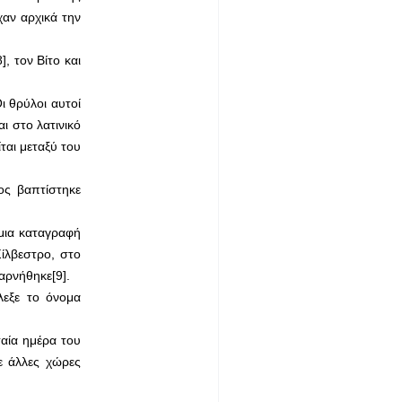
χαν αρχικά την
, τον Βίτο και
 θρύλοι αυτοί
ι στο λατινικό
ται μεταξύ του
ος βαπτίστηκε
 μια καταγραφή
ίλβεστρο, στο
αρνήθηκε[9].
λεξε το όνομα
ταία ημέρα του
ε άλλες χώρες