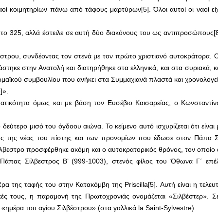
αοί κοιμητηρίων πάνω από τάφους μαρτύρων[5]. Όλοι αυτοί οι ναοί εί
ο 325, αλλά έστειλε σε αυτή δύο διακόνους του ως αντιπροσώπους[8]
τρου, συνδέοντας τον στενά με τον πρώτο χριστιανό αυτοκράτορα. Οι
στηκε στην Ανατολή και διατηρήθηκε στα ελληνικά, και στα συριακά, κα
ωμαϊκού συμβουλίου που ανήκει στα Συμμαχιανά πλαστά και χρονολογεί
]».
γματικότητα όμως και με βάση τον Ευσέβιο Καισαρείας, ο Κωνσταντίν
εύτερο μισό του όγδοου αιώνα. Το κείμενο αυτό ισχυρίζεται ότι είναι
ξης της νέας του πίστης και των προνομίων που έδωσε στον Πάπα Σ
ίλβεστρο προσφέρθηκε ακόμη και ο αυτοκρατορικός θρόνος, τον οποίο 
Πάπας Σίλβεστρος Β’ (999-1003), στενός φίλος του Όθωνα Γ΄ επέ
ρα της ταφής του στην Κατακόμβη της Priscilla[5]. Αυτή είναι η τελευ
ικές τους, η παραμονή της Πρωτοχρονιάς ονομάζεται «Σιλβέστερ». Σ
«ημέρα του αγίου Σιλβέστρου» (στα γαλλικά la Saint-Sylvestre)