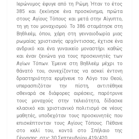
Ιερώνυμος έφυγε από τη Ρώμη. Ήταν το έτος
385 και ξεκίνησε ένα προσκύνημα, πρώτα
στους Αγίους Τόπους και μετά στην Αίγυπτο,
τη γη του μοναχισμού. Το 386 σταμάτησε στη
Βηθλεέμ, όπου, χάρη στη γενναιοδωρία μιας
ρωμαίας χριστιανής αρχόντισσας, έχτισε ένα
ανδρικό και ένα γυναικείο μοναστήρι καθώς
και έναν ξενώνα για τους προσκυνητές των
Αγίων Τόπων. Έμεινε στη Βηθλεέμ μέχρι το
θάνατό του, συνεχίζοντας να ασκεί έντονη
δραστηριότητα: ερμήνευε το Λόγο του Θεού,
υπερασπιζόταν την πίστη, αντιτέθηκε
σθεναρά σε διάφορες αιρέσεις, παρότρυνε
τους μοναχούς στην τελειότητα, δίδασκε
κλασικό και χριστιανικό πολιτισμό σε νέους
μαθητές, υποδεχόταν τους προσκυνητές που
επισκέπτονταν τους Αγίους Τόπους. Πέθανε
στο κελί του, κοντά στο Σπήλαιο της
Γέννησης, στις 30 Σεπτεμβρίου 419/420.