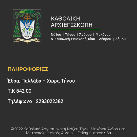
ΠΛΗΡΟΦΟΡΊΕΣ
Έδρα: Παλλάδα – Χώρα Τήνου
Τ.Κ 842 00
Τηλέφωνο : 2283022382
©2022 Καθολική Αρχιεπισκοπή Νάξου-Τήνου-Μυκόνου-Άνδρου και
Μητρόπολη παντός Αιγαίου | Επίσημη Ιστοσελίδα