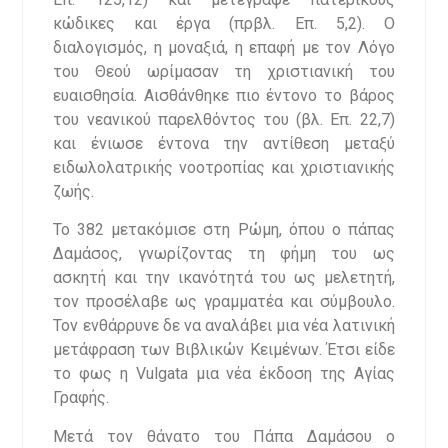
κώδικες και έργα (πρβλ. Επ. 5,2). Ο
διαλογισμός, η μοναξιά, η επαφή με τον Λόγο
του Θεού ωρίμασαν τη χριστιανική του
ευαισθησία. Αισθάνθηκε πιο έντονο το βάρος
του νεανικού παρελθόντος του (βλ. Επ. 22,7)
και ένιωσε έντονα την αντίθεση μεταξύ
ειδωλολατρικής νοοτροπίας και χριστιανικής
ζωής.
Το 382 μετακόμισε στη Ρώμη, όπου ο πάπας
Δαμάσος, γνωρίζοντας τη φήμη του ως
ασκητή και την ικανότητά του ως μελετητή,
τον προσέλαβε ως γραμματέα και σύμβουλο.
Τον ενθάρρυνε δε να αναλάβει μια νέα λατινική
μετάφραση των Βιβλικών Κειμένων. Έτσι είδε
το φως η Vulgata μια νέα έκδοση της Αγίας
Γραφής.
Μετά τον θάνατο του Πάπα Δαμάσου ο