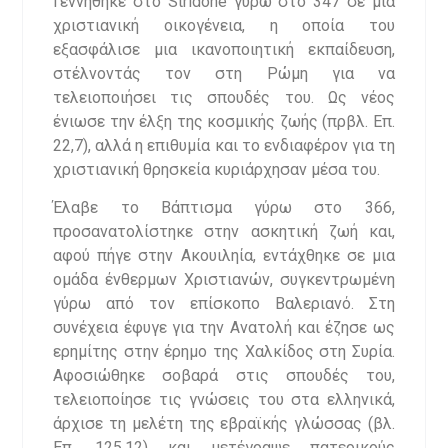
Γεννήθηκε στο Stridone γύρω στο 347 σε μια
χριστιανική οικογένεια, η οποία του
εξασφάλισε μια ικανοποιητική εκπαίδευση,
στέλνοντάς τον στη Ρώμη για να
τελειοποιήσει τις σπουδές του. Ως νέος
ένιωσε την έλξη της κοσμικής ζωής (πρβλ. Επ.
22,7), αλλά η επιθυμία και το ενδιαφέρον για τη
χριστιανική θρησκεία κυριάρχησαν μέσα του.
Έλαβε το Βάπτισμα γύρω στο 366,
προσανατολίστηκε στην ασκητική ζωή και,
αφού πήγε στην Ακουιληία, εντάχθηκε σε μια
ομάδα ένθερμων Χριστιανών, συγκεντρωμένη
γύρω από τον επίσκοπο Βαλεριανό. Στη
συνέχεια έφυγε για την Ανατολή και έζησε ως
ερημίτης στην έρημο της Χαλκίδος στη Συρία.
Αφοσιώθηκε σοβαρά στις σπουδές του,
τελειοποίησε τις γνώσεις του στα ελληνικά,
άρχισε τη μελέτη της εβραϊκής γλώσσας (βλ.
Επ. 125,12) και μετέγραψε πατερικούς