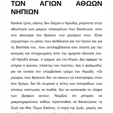
ΤΩΝ ΑΓΙΩΝ ΑΘΩΩΝ
ΝΗΠΙΩΝ
Κανένα ίχνος ελέους δεν δείχνει ο Ηρώδης μπροστά στην
αθωότητα των μικρών πλασμάτων που θανάτωσε, ούτε
στο άκουσμα του θρήνου των μητέρων τους. Είναι
ισχυρότερο το μίσος που αισθάνεται για τον Ιησού και για
τη Βασιλεία του, που αντιλαμβάνεται σαν απειλή για την
κοσμική και στοιχειωμένη από την αμαρτία εξουσία του.
«Ω Ηρώδη άνομε, τί τρέμεις για τον Κύριο; Δεν αφαιρεί τα
επίγεια ο αιώνιος πλάστης του παντός» λέει ο ψαλμωδός
για να τονίσει τον υπερβολικό τρόμο του Ηρώδη. «Οι
μητέρες που θρηνούν δεν σε κάνουν να επιστρέψεις στον
ίσιο δρόμο, δεν δε συγκινεί η λύπη των πατεράδων των
οποίων σκότωσες τα παιδιά, δεν σε κατανικάει το κλάμα
των βρεφών αυτών; Νομίζεις ότι μπορείς να
μακροημερεύσεις καθώς προσπαθείς να θανατώσεις τη
Ζωή την ίδια. Όμως Εκείνος, η πηγή της ζωής, μικρός και