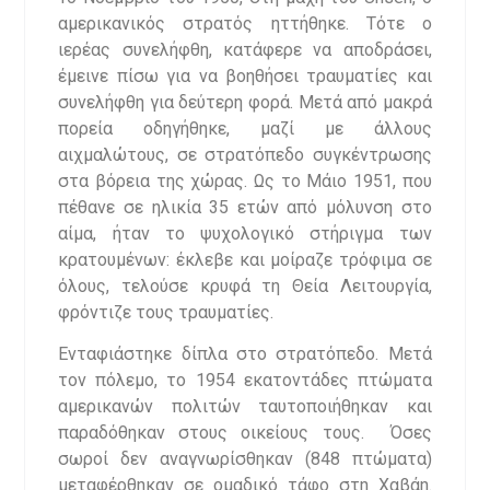
αμερικανικός στρατός ηττήθηκε. Τότε ο
ιερέας συνελήφθη, κατάφερε να αποδράσει,
έμεινε πίσω για να βοηθήσει τραυματίες και
συνελήφθη για δεύτερη φορά. Μετά από μακρά
πορεία οδηγήθηκε, μαζί με άλλους
αιχμαλώτους, σε στρατόπεδο συγκέντρωσης
στα βόρεια της χώρας. Ως το Μάιο 1951, που
πέθανε σε ηλικία 35 ετών από μόλυνση στο
αίμα, ήταν το ψυχολογικό στήριγμα των
κρατουμένων: έκλεβε και μοίραζε τρόφιμα σε
όλους, τελούσε κρυφά τη Θεία Λειτουργία,
φρόντιζε τους τραυματίες.
Ενταφιάστηκε δίπλα στο στρατόπεδο. Μετά
τον πόλεμο, το 1954 εκατοντάδες πτώματα
αμερικανών πολιτών ταυτοποιήθηκαν και
παραδόθηκαν στους οικείους τους.
Όσες
σωροί δεν αναγνωρίσθηκαν (848 πτώματα)
μεταφέρθηκαν σε ομαδικό τάφο στη Χαβάη.